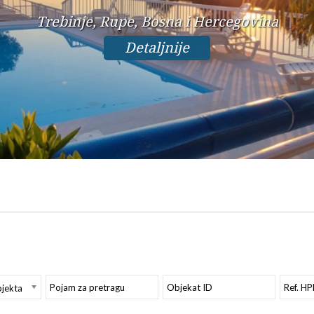
Trebinje, Rupe, Bosna i Hercegovina
Detaljnije
bjekta