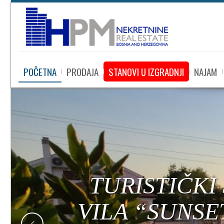
POČETNA
PRODAJA
STANOVI U IZGRADNJI
NAJAM
TURISTIČKI
VILA “SUNSE