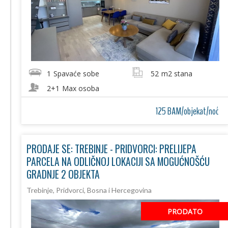
1
Spavaće sobe
52
m2 stana
2+1
Max osoba
125 BAM/objekat/noć
PRODAJE SE: TREBINJE - PRIDVORCI: PRELIJEPA
PARCELA NA ODLIČNOJ LOKACIJI SA MOGUĆNOŠĆU
GRADNJE 2 OBJEKTA
Trebinje, Pridvorci, Bosna i Hercegovina
PRODATO