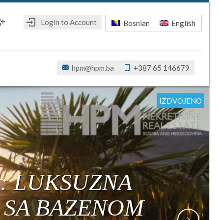
Login to Account
Bosnian
English
ebook
oogle+
hpm@hpm.ba
+387 65 146679
IZDVOJENO
IZDVOJENO
IZDVOJENO
IZDVOJENO
IZDVOJENO
IZDVOJENO
E: LUKSUZNA
I SA BAZENOM