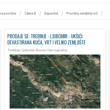
a površina
Cijena €
Kapacitet
Površina zemljišta m2
PRODAJE SE: TREBINJE - LJUBOMIR - UKŠIĆI:
DEVASTIRANA KUĆA, VRT I VELIKO ZEMLJIŠTE
Trebinje, Ljubomir, Bosna i Hercegovina