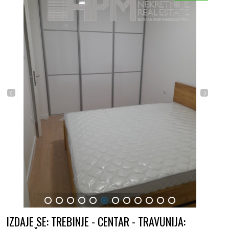
1
2
3
4
5
6
7
8
9
10
11
12
IZDAJE SE: TREBINJE - CENTAR - TRAVUNIJA: