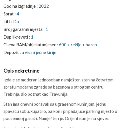
Godina izgradnje :
2022
Sprat :
4
Lift :
Da
Broj garažnih mjesta :
1
Dupli kreveti :
1
Cijena BAM/objekat/mjesec :
600 + režije + bazen
Depozit :
u visini jedne kirije
Opis nekretnine
Izdaje se moderan jednosoban namješten stan na četvrtom
spratu moderne zgrade sa bazenom u strogom centru
Trebinja, dio poznat kao Travunija.
Stan ima dnevni boravak sa ugrađenom kuhinjom, jednu
spavaću sobu, kupatilo, balkon i pripadajuće parking mjesto u
podzemnoj garaži. Namješten je. Orijentisan je na sjever.