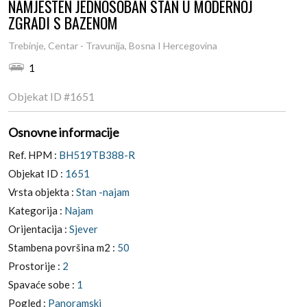
NAMJEŠTEN JEDNOSOBAN STAN U MODERNOJ
ZGRADI S BAZENOM
Trebinje, Centar - Travunija, Bosna I Hercegovina
1
Objekat ID
#1651
Osnovne informacije
Ref. HPM :
BH519TB388-R
Objekat ID :
1651
Vrsta objekta :
Stan -najam
Kategorija :
Najam
Orijentacija :
Sjever
Stambena površina m2 :
50
Prostorije :
2
Spavaće sobe :
1
Pogled :
Panoramski