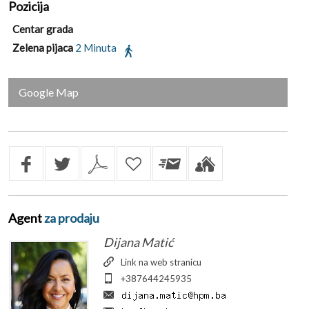
Pozicija
Centar grada
Zelena pijaca
2 Minuta
Google Map
Agent
za prodaju
Dijana Matić
Link na web stranicu
+387644245935