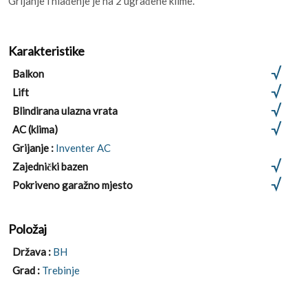
Grijanje i hlađenje je na 2 ugrađene klime.
Karakteristike
Balkon
Lift
Blindirana ulazna vrata
AC (klima)
Grijanje :
Inventer AC
Zajednički bazen
Pokriveno garažno mjesto
Položaj
Država :
BH
Grad :
Trebinje