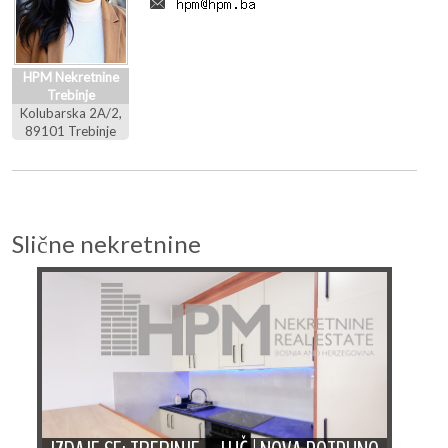
HPM Nekretnine
Trebinje
Kolubarska 2A/2,
89101 Trebinje
Slične nekretnine
I