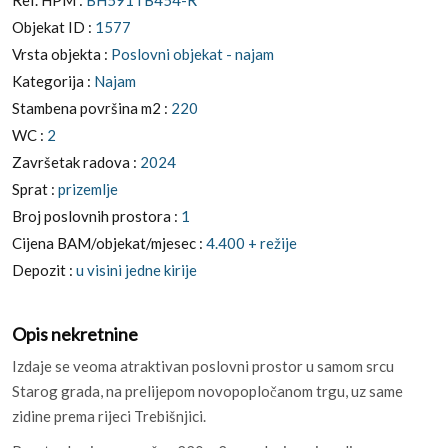
Objekat ID :
1577
Vrsta objekta :
Poslovni objekat - najam
Kategorija :
Najam
Stambena površina m2 :
220
WC :
2
Završetak radova :
2024
Sprat :
prizemlje
Broj poslovnih prostora :
1
Cijena BAM/objekat/mjesec :
4.400 + režije
Depozit :
u visini jedne kirije
Opis nekretnine
Izdaje se veoma atraktivan poslovni prostor u samom srcu
Starog grada, na prelijepom novopopločanom trgu, uz same
zidine prema rijeci Trebišnjici.