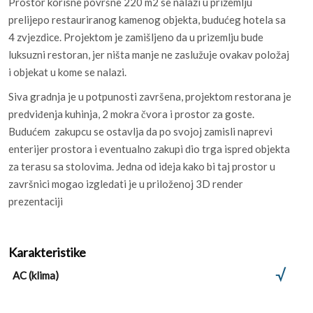
Prostor korisne površne 220 m2 se nalazi u prizemlju
prelijepo restauriranog kamenog objekta, budućeg hotela sa
4 zvjezdice. Projektom je zamišljeno da u prizemlju bude
luksuzni restoran, jer ništa manje ne zaslužuje ovakav položaj
i objekat u kome se nalazi.
Siva gradnja je u potpunosti završena, projektom restorana je
predviđenja kuhinja, 2 mokra čvora i prostor za goste.
Budućem zakupcu se ostavlja da po svojoj zamisli naprevi
enterijer prostora i eventualno zakupi dio trga ispred objekta
za terasu sa stolovima. Jedna od ideja kako bi taj prostor u
završnici mogao izgledati je u priloženoj 3D render
prezentaciji
Karakteristike
AC (klima)