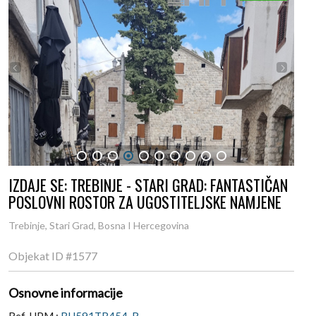
1
2
3
4
5
6
7
8
9
10
IZDAJE SE: TREBINJE - STARI GRAD: FANTASTIČAN
POSLOVNI ROSTOR ZA UGOSTITELJSKE NAMJENE
Trebinje, Stari Grad, Bosna I Hercegovina
Objekat ID
#1577
Osnovne informacije
Ref. HPM :
BH591TB454-R