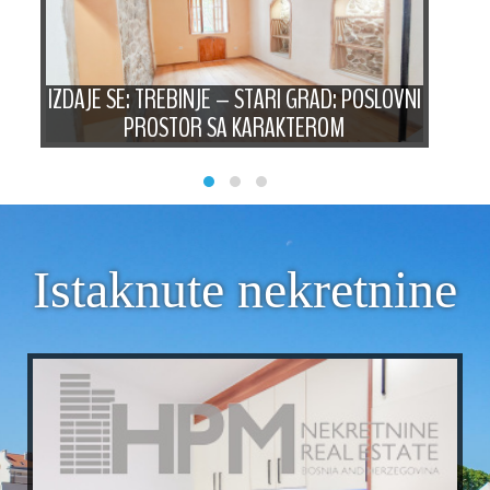
E
,
IZDAJE SE: TREBINJE – STARI GRAD: POSLOVNI
IZD
PROSTOR SA KARAKTEROM
Istaknute nekretnine