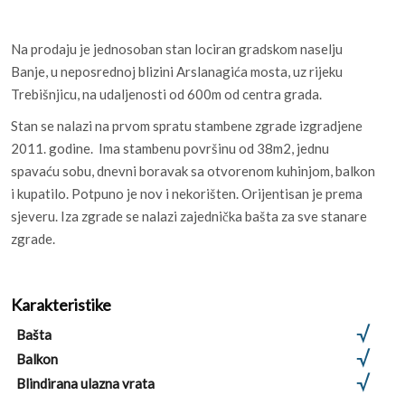
Na prodaju je jednosoban stan lociran gradskom naselju
Banje, u neposrednoj blizini Arslanagića mosta, uz rijeku
Trebišnjicu, na udaljenosti od 600m od centra grada.
Stan se nalazi na prvom spratu stambene zgrade izgradjene
2011. godine. Ima stambenu površinu od 38m2, jednu
spavaću sobu, dnevni boravak sa otvorenom kuhinjom, balkon
i kupatilo. Potpuno je nov i nekorišten. Orijentisan je prema
sjeveru. Iza zgrade se nalazi zajednička bašta za sve stanare
zgrade.
Karakteristike
Bašta
Balkon
Blindirana ulazna vrata