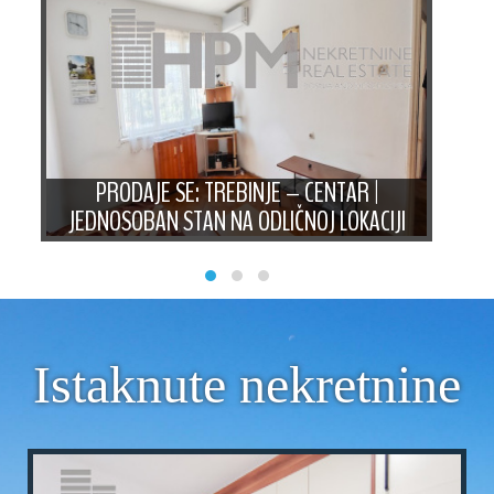
AN
PRODAJE SE: TREBINJE – CENTAR |
PRO
JEDNOSOBAN STAN NA ODLIČNOJ LOKACIJI
ST
Istaknute nekretnine