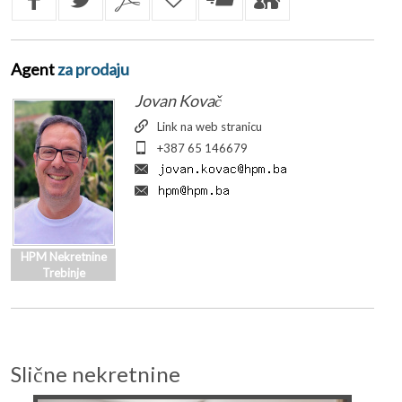
Agent
za prodaju
Jovan Kovač
Link na web stranicu
+387 65 146679
HPM Nekretnine
Trebinje
Slične nekretnine