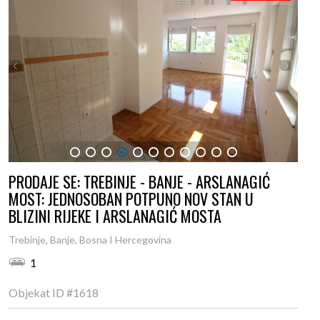
1
2
3
4
5
6
7
8
9
10
11
PRODAJE SE: TREBINJE - BANJE - ARSLANAGIĆ
MOST: JEDNOSOBAN POTPUNO NOV STAN U
BLIZINI RIJEKE I ARSLANAGIĆ MOSTA
Trebinje, Banje, Bosna I Hercegovina
1
Objekat ID
#1618