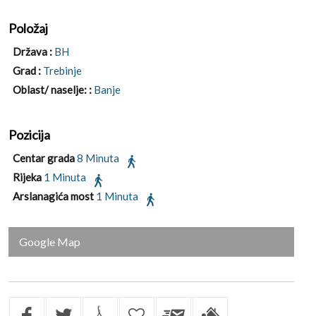
Položaj
Država :
BH
Grad :
Trebinje
Oblast/ naselje: :
Banje
Pozicija
Centar grada
8 Minuta
Rijeka
1 Minuta
Arslanagića most
1 Minuta
Google Map