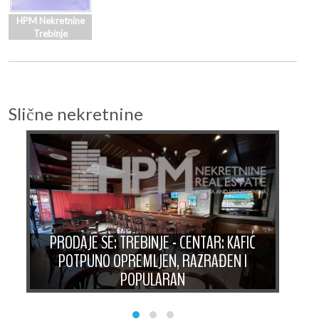
HPM Nekretnine
Trebinje
Slične nekretnine
PRODAJE SE: TREBINJE - CENTAR: KAFIĆ
POTPUNO OPREMLJEN, RAZRAĐEN I
PR
E
POPULARAN