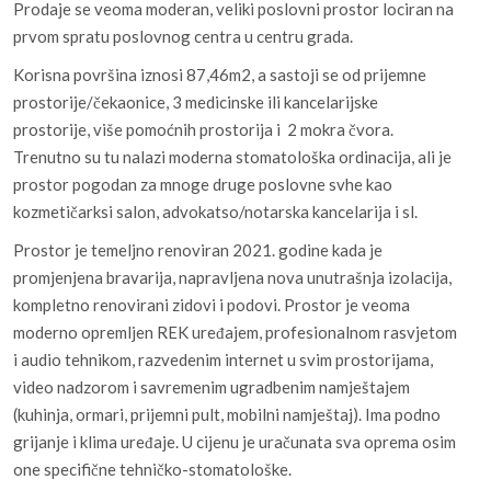
Prodaje se veoma moderan, veliki poslovni prostor lociran na
prvom spratu poslovnog centra u centru grada.
Korisna površina iznosi 87,46m2, a sastoji se od prijemne
prostorije/čekaonice, 3 medicinske ili kancelarijske
prostorije, više pomoćnih prostorija i 2 mokra čvora.
Trenutno su tu nalazi moderna stomatološka ordinacija, ali je
prostor pogodan za mnoge druge poslovne svhe kao
kozmetičarksi salon, advokatso/notarska kancelarija i sl.
Prostor je temeljno renoviran 2021. godine kada je
promjenjena bravarija, napravljena nova unutrašnja izolacija,
kompletno renovirani zidovi i podovi. Prostor je veoma
moderno opremljen REK uređajem, profesionalnom rasvjetom
i audio tehnikom, razvedenim internet u svim prostorijama,
video nadzorom i savremenim ugradbenim namještajem
(kuhinja, ormari, prijemni pult, mobilni namještaj). Ima podno
grijanje i klima uređaje. U cijenu je uračunata sva oprema osim
one specifične tehničko-stomatološke.