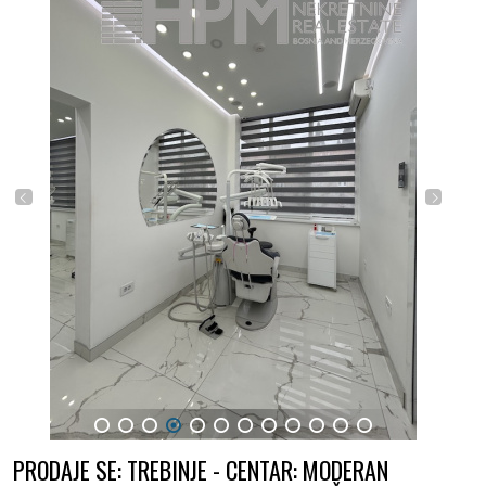
1
2
3
4
5
6
7
8
9
10
11
12
PRODAJE SE: TREBINJE - CENTAR: MODERAN