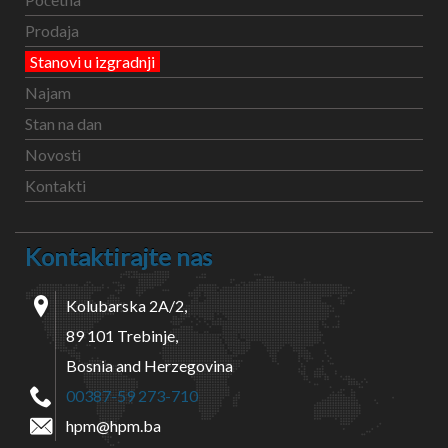
Prodaja
Stanovi u izgradnji
Najam
Stan na dan
Novosti
Kontakti
Kontaktirajte nas
Kolubarska 2A/2,
89 101 Trebinje,
Bosnia and Herzegovina
00387-59 273-710
hpm@hpm.ba