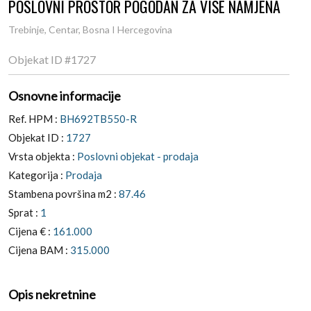
POSLOVNI PROSTOR POGODAN ZA VIŠE NAMJENA
Trebinje, Centar, Bosna I Hercegovina
Objekat ID
#1727
Osnovne informacije
Ref. HPM :
BH692TB550-R
Objekat ID :
1727
Vrsta objekta :
Poslovni objekat - prodaja
Kategorija :
Prodaja
Stambena površina m2 :
87.46
Sprat :
1
Cijena € :
161.000
Cijena BAM :
315.000
Opis nekretnine