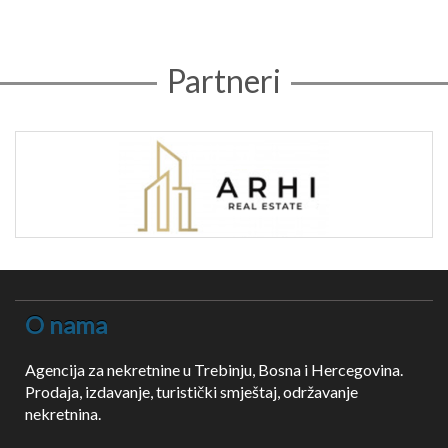
Partneri
O nama
Agencija za nekretnine u Trebinju, Bosna i Hercegovina.
Prodaja, izdavanje, turistički smještaj, održavanje
nekretnina.