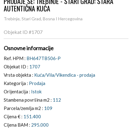
PRODAJE SE: TREBINJE - STARI GRAD: STARA
AUTENTIČNA KUĆA
Trebinje, Stari Grad, Bosna I Hercegovina
Objekat ID
#1707
Osnovne informacije
Ref. HPM :
BH647TB506-P
Objekat ID :
1707
Vrsta objekta :
Kuća/Vila/Vikendica - prodaja
Kategorija :
Prodaja
Orijentacija :
Istok
Stambena površina m2 :
112
Parcela/zemlja m2 :
109
Cijena € :
151.400
Cijena BAM :
295.000