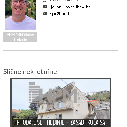
+387 65 146679
HPM Nekretnine
Trebinje
Slične nekretnine
E
PRODAJE SE: TREBINJE – ZASAD | KUĆA SA