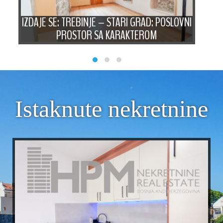
E
,
IZDAJE SE: TREBINJE – STARI GRAD: POSLOVNI
IZD
PROSTOR SA KARAKTEROM
Istaknute nekretnine