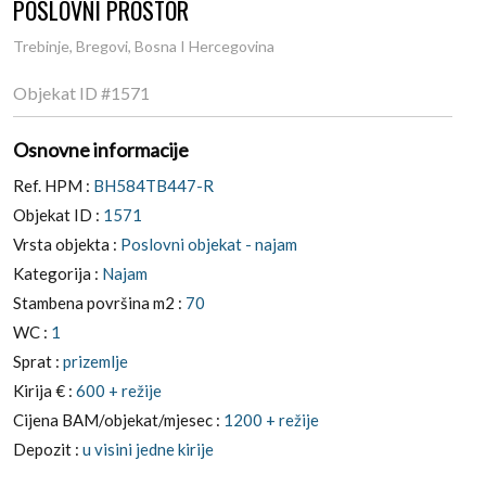
POSLOVNI PROSTOR
Trebinje, Bregovi, Bosna I Hercegovina
Objekat ID
#1571
Osnovne informacije
Ref. HPM :
BH584TB447-R
Objekat ID :
1571
Vrsta objekta :
Poslovni objekat - najam
Kategorija :
Najam
Stambena površina m2 :
70
WC :
1
Sprat :
prizemlje
Kirija € :
600 + režije
Cijena BAM/objekat/mjesec :
1200 + režije
Depozit :
u visini jedne kirije