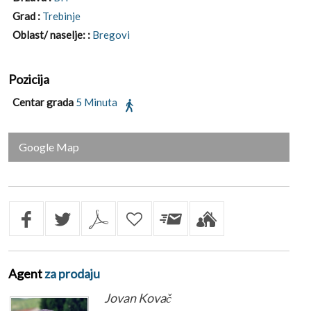
Grad :
Trebinje
Oblast/ naselje: :
Bregovi
Pozicija
Centar grada
5 Minuta
Google Map
Agent
za prodaju
Jovan Kovač