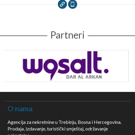
Partneri
O nama
Agencija za nekretnine u Trebinju, Bosna i Hercegovina.
Prodaja, izdavanje, turistički smještaj, održavanje