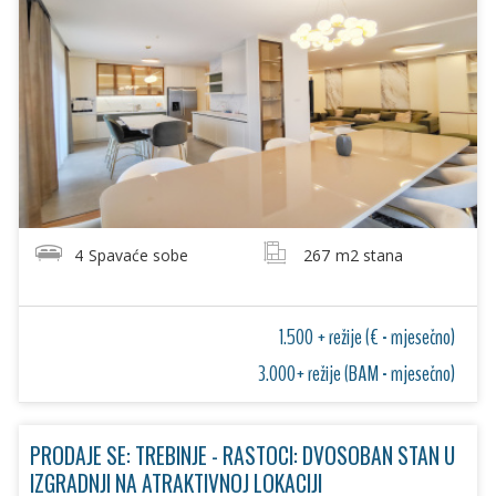
4
Spavaće sobe
267
m2 stana
1.500 + režije (€ - mjesečno)
3.000+ režije (BAM - mjesečno)
PRODAJE SE: TREBINJE - RASTOCI: DVOSOBAN STAN U
IZGRADNJI NA ATRAKTIVNOJ LOKACIJI