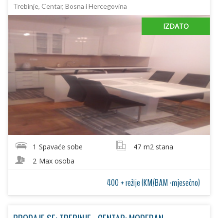
Trebinje, Centar, Bosna i Hercegovina
IZDATO
1
Spavaće sobe
47
m2 stana
2
Max osoba
400 + režije (KM/BAM -mjesečno)