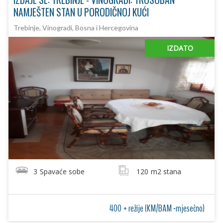
NAMJEŠTEN STAN U PORODIČNOJ KUĆI
Trebinje, Vinogradi, Bosna i Hercegovina
IZDATO
3
Spavaće sobe
120
m2 stana
400 + režije (KM/BAM -mjesečno)