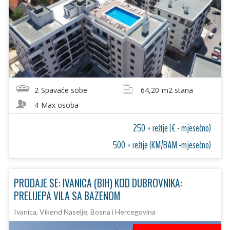
2
Spavaće sobe
64,20
m2 stana
4
Max osoba
250 + režije (€ - mjesečno)
500 + režije (KM/BAM -mjesečno)
PRODAJE SE: IVANICA (BIH) KOD DUBROVNIKA:
PRELIJEPA VILA SA BAZENOM
Ivanica, Vikend Naselje, Bosna i Hercegovina