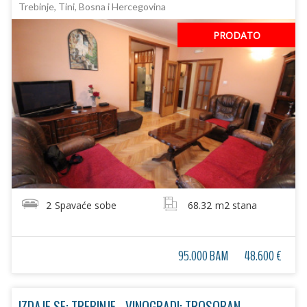
Trebinje, Tini, Bosna i Hercegovina
PRODATO
2
Spavaće sobe
68.32
m2 stana
95.000 BAM
48.600 €
IZDAJE SE: TREBINJE - VINOGRADI: TROSOBAN