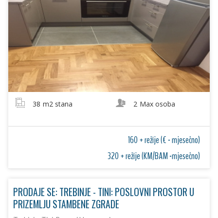
38
m2 stana
2
Max osoba
160 + režije (€ - mjesečno)
320 + režije (KM/BAM -mjesečno)
PRODAJE SE: TREBINJE - TINI: POSLOVNI PROSTOR U
PRIZEMLJU STAMBENE ZGRADE