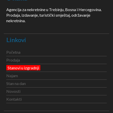
Agencija za nekretnine u Trebinju, Bosna i Hercegovina.
Prodaja, izdavanje, turistički smještaj, održavanje
nekretnina.
Linkovi
Početna
Prodaja
Stanovi u izgradnji
Najam
Stan na dan
Novosti
Kontakti