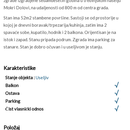
zgrade izgradjene sedamdesetih godina u trebinjskom naselju
Mokri Dolovi, na udaljenosti od 800 m od centra grada.
Stan ima 52m2 stambene površine. Sastoji se od prostorije u
kojoj je dnevni boravak/trpezarija/kuhinja, zatim ima 2
spavaće sobe, kupatilo, hodnik i 2 balkona. Orijentisan je na
istok i zapad. Stanu pripada podrum. Zgrada ima parking za
stanare. Stan je dobro očuvan i u useljivom je stanju.
Karakteristike
Stanje objekta :
Useljiv
Balkon
Ostava
Parking
Čist vlasnički odnos
Položaj