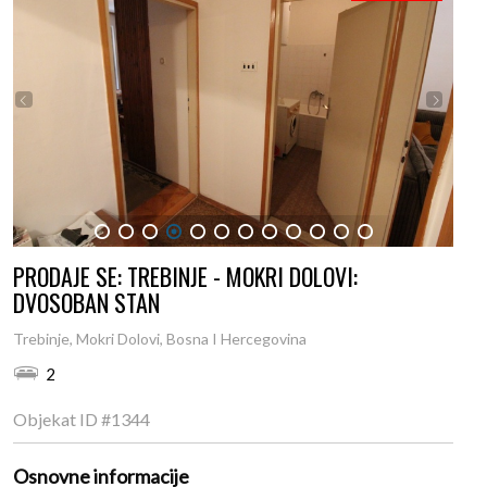
1
2
3
4
5
6
7
8
9
10
11
12
PRODAJE SE: TREBINJE - MOKRI DOLOVI:
DVOSOBAN STAN
Trebinje, Mokri Dolovi, Bosna I Hercegovina
2
Objekat ID
#1344
Osnovne informacije