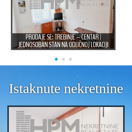
AN
PRODAJE SE: TREBINJE – CENTAR |
PRO
JEDNOSOBAN STAN NA ODLIČNOJ LOKACIJI
ST
Istaknute nekretnine