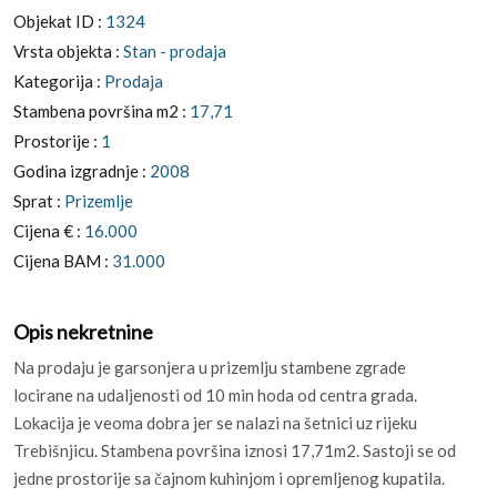
Objekat ID :
1324
Vrsta objekta :
Stan - prodaja
Kategorija :
Prodaja
Stambena površina m2 :
17,71
Prostorije :
1
Godina izgradnje :
2008
Sprat :
Prizemlje
Cijena € :
16.000
Cijena BAM :
31.000
Opis nekretnine
Na prodaju je garsonjera u prizemlju stambene zgrade
locirane na udaljenosti od 10 min hoda od centra grada.
Lokacija je veoma dobra jer se nalazi na šetnici uz rijeku
Trebišnjicu. Stambena površina iznosi 17,71m2. Sastoji se od
jedne prostorije sa čajnom kuhinjom i opremljenog kupatila.