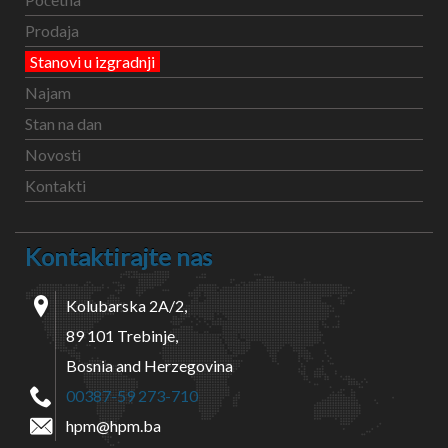
Prodaja
Stanovi u izgradnji
Najam
Stan na dan
Novosti
Kontakti
Kontaktirajte nas
Kolubarska 2A/2,
89 101 Trebinje,
Bosnia and Herzegovina
00387-59 273-710
hpm@hpm.ba