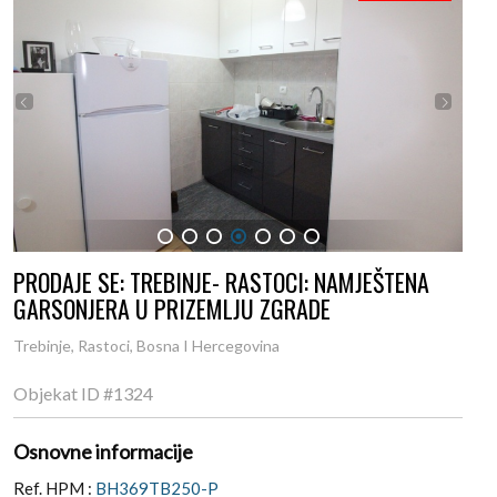
1
2
3
4
5
6
7
PRODAJE SE: TREBINJE- RASTOCI: NAMJEŠTENA
GARSONJERA U PRIZEMLJU ZGRADE
Trebinje, Rastoci, Bosna I Hercegovina
Objekat ID
#1324
Osnovne informacije
Ref. HPM :
BH369TB250-P