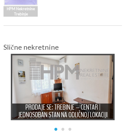
HPM Nekretnine
Trebinje
Slične nekretnine
AN
PRODAJE SE: TREBINJE – CENTAR |
PRO
JEDNOSOBAN STAN NA ODLIČNOJ LOKACIJI
ST