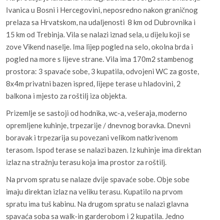
Ivanica u Bosni i Hercegovini, neposredno nakon graničnog
prelaza sa Hrvatskom, na udaljenosti 8 km od Dubrovnika i
15 km od Trebinja. Vila se nalazi iznad sela, u dijelu koji se
zove Vikend naselje. Ima lijep pogled na selo, okolna brda i
pogled na more s lijeve strane. Vila ima 170m2 stambenog
prostora: 3 spavaće sobe, 3 kupatila, odvojeni WC za goste,
8x4m privatni bazen ispred, lijepe terase u hladovini, 2
balkona i mjesto za roštilj iza objekta.
Prizemlje se sastoji od hodnika, wc-a, vešeraja, moderno
opremljene kuhinje, trpezarije / dnevnog boravka. Dnevni
boravak i trpezarija su povezani velikom natkrivenom
terasom. Ispod terase se nalazi bazen. Iz kuhinje ima direktan
izlaz na stražnju terasu koja ima prostor za roštilj.
Na prvom spratu se nalaze dvije spavaće sobe. Obje sobe
imaju direktan izlaz na veliku terasu. Kupatilo na prvom
spratu ima tuš kabinu. Na drugom spratu se nalazi glavna
spavaća soba sa walk-in garderobom i 2 kupatila. Jedno