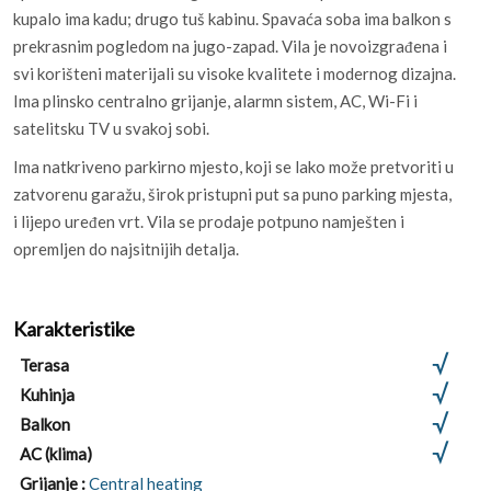
kupalo ima kadu; drugo tuš kabinu. Spavaća soba ima balkon s
prekrasnim pogledom na jugo-zapad. Vila je novoizgrađena i
svi korišteni materijali su visoke kvalitete i modernog dizajna.
Ima plinsko centralno grijanje, alarmn sistem, AC, Wi-Fi i
satelitsku TV u svakoj sobi.
Ima natkriveno parkirno mjesto, koji se lako može pretvoriti u
zatvorenu garažu, širok pristupni put sa puno parking mjesta,
i lijepo uređen vrt. Vila se prodaje potpuno namješten i
opremljen do najsitnijih detalja.
Karakteristike
Terasa
Kuhinja
Balkon
AC (klima)
Grijanje :
Central heating