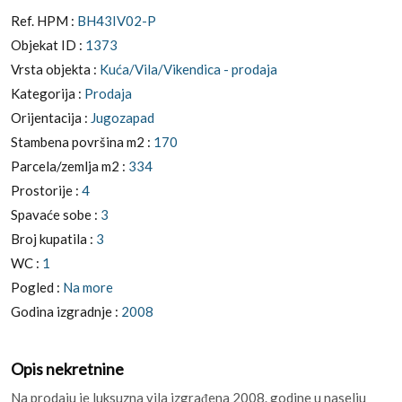
Ref. HPM :
BH43IV02-P
Objekat ID :
1373
Vrsta objekta :
Kuća/Vila/Vikendica - prodaja
Kategorija :
Prodaja
Orijentacija :
Jugozapad
Stambena površina m2 :
170
Parcela/zemlja m2 :
334
Prostorije :
4
Spavaće sobe :
3
Broj kupatila :
3
WC :
1
Pogled :
Na more
Godina izgradnje :
2008
Opis nekretnine
Na prodaju je luksuzna vila izgrađena 2008. godine u naselju