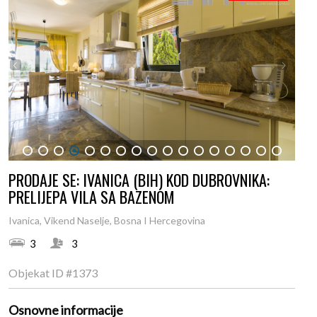
1
2
3
4
5
6
7
8
9
10
11
12
13
14
15
16
17
PRODAJE SE: IVANICA (BIH) KOD DUBROVNIKA:
PRELIJEPA VILA SA BAZENOM
Ivanica, Vikend Naselje, Bosna I Hercegovina
3
3
Objekat ID
#1373
Osnovne informacije