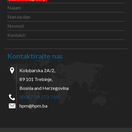
Najam
Stan na dan
Novosti
Kontakti
Kontaktirajte nas
Kolubarska 2A/2,
89 101 Trebinje,
Bosnia and Herzegovina
00387-59 273-710
hpm@hpm.ba