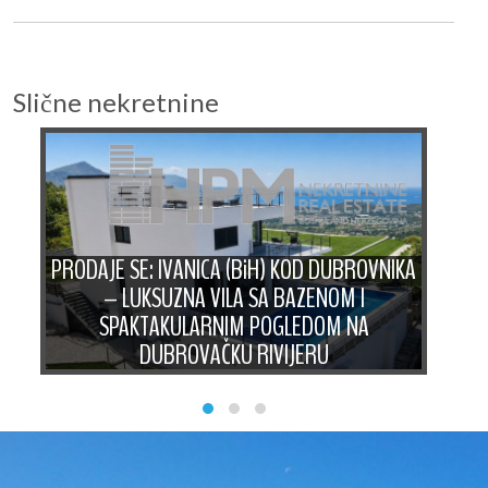
Slične nekretnine
PRODAJE SE: IVANICA (BiH) KOD DUBROVNIKA
– LUKSUZNA VILA SA BAZENOM I
A:
SPAKTAKULARNIM POGLEDOM NA
P
DUBROVAČKU RIVIJERU