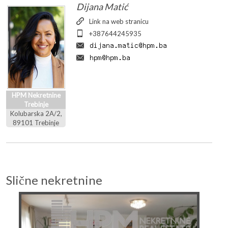
Dijana Matić
Link na web stranicu
+387644245935
HPM Nekretnine
Trebinje
Kolubarska 2A/2,
89101 Trebinje
Slične nekretnine