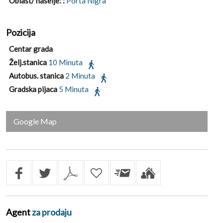
Oblast/ naselje: :
Porta Nigra
Pozicija
Centar grada
Želj.stanica
10 Minuta
Autobus. stanica
2 Minuta
Gradska pijaca
5 Minuta
Google Map
Agent
za prodaju