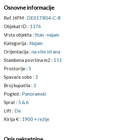
Osnovne informacije
Ref. HPM :
DE01TR04-C-R
Objekat ID :
1376
Vrsta objekta :
Stan -najam
Kategorija :
Najam
Orijentacija :
na više strana
Stambena površina m2 :
151
Prostorije :
5
Spavaće sobe :
3
Broj kupatila :
2
Pogled :
Panoramski
Sprat :
5 & 6
Lift :
Da
Kirija € :
1900 + režije
Opis nekretnine