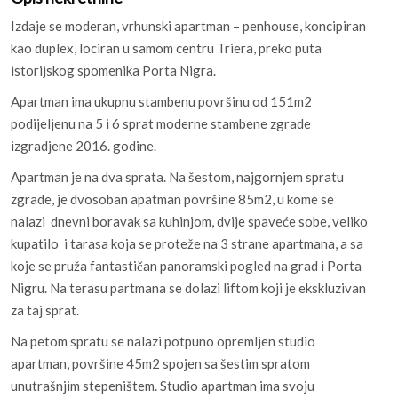
Izdaje se moderan, vrhunski apartman – penhouse, koncipiran
kao duplex, lociran u samom centru Triera, preko puta
istorijskog spomenika Porta Nigra.
Apartman ima ukupnu stambenu površinu od 151m2
podijeljenu na 5 i 6 sprat moderne stambene zgrade
izgradjene 2016. godine.
Apartman je na dva sprata. Na šestom, najgornjem spratu
zgrade, je dvosoban apatman površine 85m2, u kome se
nalazi dnevni boravak sa kuhinjom, dvije spaveće sobe, veliko
kupatilo i tarasa koja se proteže na 3 strane apartmana, a sa
koje se pruža fantastičan panoramski pogled na grad i Porta
Nigru. Na terasu partmana se dolazi liftom koji je ekskluzivan
za taj sprat.
Na petom spratu se nalazi potpuno opremljen studio
apartman, površine 45m2 spojen sa šestim spratom
unutrašnjim stepeništem. Studio apartman ima svoju