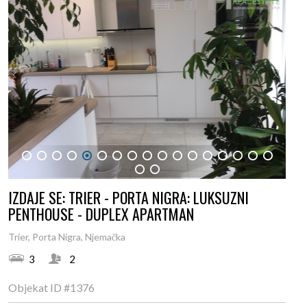
1
2
3
4
5
6
7
8
9
10
11
12
13
14
15
16
17
18
19
IZDAJE SE: TRIER - PORTA NIGRA: LUKSUZNI
PENTHOUSE - DUPLEX APARTMAN
Trier, Porta Nigra, Njemačka
3
2
Objekat ID
#1376