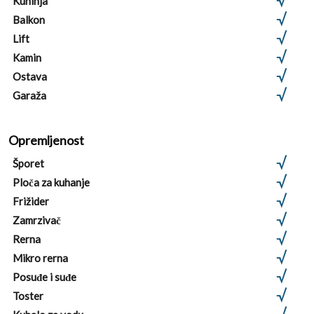
Kuhinja
Balkon
Lift
Kamin
Ostava
Garaža
Opremljenost
Šporet
Ploča za kuhanje
Frižider
Zamrzivač
Rerna
Mikro rerna
Posuđe i suđe
Toster