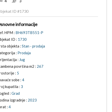
4
3
bjekat ID
#1730
snovne informacije
ef. HPM :
BH693TB551-P
bjekat ID :
1730
rsta objekta :
Stan - prodaja
ategorija :
Prodaja
rijentacija :
Jug
tambena površina m2 :
267
rostorije :
5
pavaće sobe :
4
roj kupatila :
3
ogled :
Grad
odina izgradnje :
2023
prat :
4