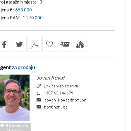
roj garažnih mjesta :
3
ijena € :
650.000
ijena BAM :
1.270.000
gent
za prodaju
Jovan Kovač
Link na web stranicu
+387 65 146679
HPM Nekretnine
Trebinje