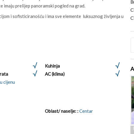
B
, te imaju prelijep panoramski pogled na grad.
C
ijom i sofisticiranošću i ima sve elemente luksuznog življenja u
C
Kuhinja
A
vrata
AC (klima)
u cijenu
Oblast/ naselje: :
Centar