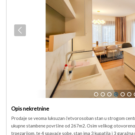
1
2
3
4
5
6
Opis nekretnine
Prodaje se veoma luksuzan četvorosoban stan u strogom centru
ukupne stambene površine od 267m2. Osim velikog otovoren
trpezarijom, te 4 spavaće sobe, stan ima 3 kupatila i 3 garažna 