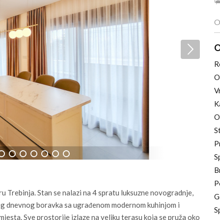
O
O
R
O
V
K
O
S
P
S
7
8
9
10
11
12
13
B
P
 Trebinja. Stan se nalazi na 4 spratu luksuzne novogradnje,
G
og dnevnog boravka sa ugrađenom modernom kuhinjom i
S
mjesta. Sve prostorije izlaze na veliku terasu koja se pruža oko