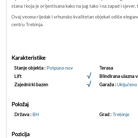
stana i koja je orijentisana kako na jug tako i na zapad i sjever
Ovaj veoma rijedak i vrhunsko kvalitetan objekat odiše eleganc
centru Trebinja.
Karakteristike
Stanje objekta :
Potpuno nov
Terasa
Lift
Blindirana ulazna 
Zajednički bazen
Garaža :
Uključeno 
Položaj
Država :
BH
Grad :
Trebinje
Pozicija