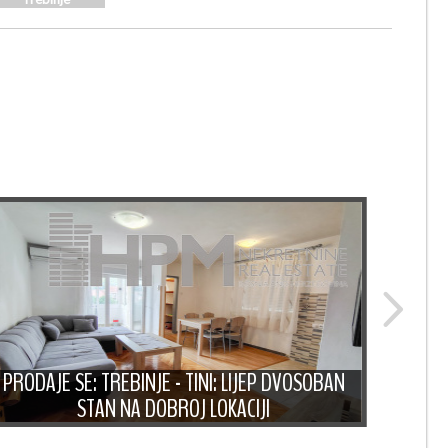
PRODAJE SE: TREBINJE - TINI: LIJEP DVOSOBAN
PRODA
STAN NA DOBROJ LOKACIJI