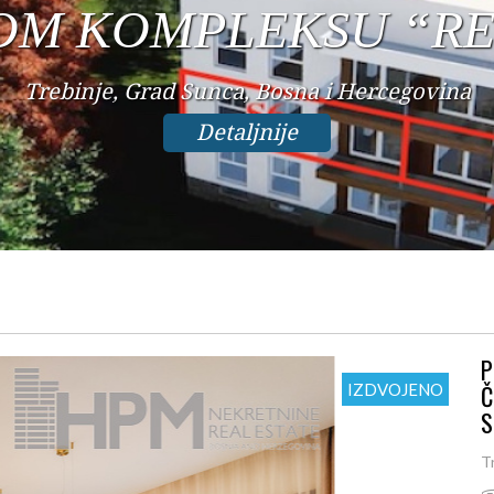
CENTRU
Trebinje, Centar, Bosna i Hercegovina
Detaljnije
P
Č
IZDVOJENO
S
T