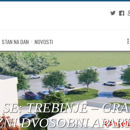
Twitter
Fac
G
STAN NA DAN
NOVOSTI
: TREBINJE – CENTA
TANOVI U IZGRADNJ