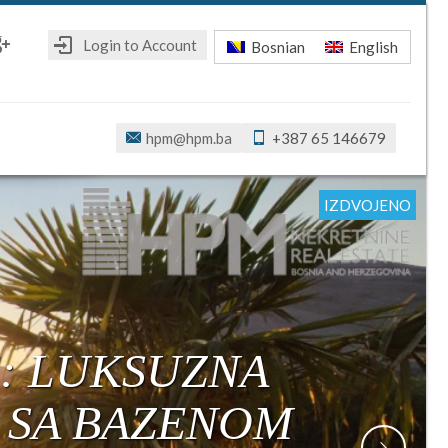
Login to Account
Bosnian
English
ebook
oogle+
hpm@hpm.ba
+387 65 146679
IZDVOJENO
IZDVOJENO
IZDVOJENO
IZDVOJENO
IZDVOJENO
IZDVOJENO
E: LUKSUZNA
I SA BAZENOM