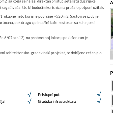
5m2 sa koga se nalazi direktan pristup šetalištu duž rijeke
A
e i zagađivača, što bi budućim korisnicima pružalo potpuni užitak.
1, ukupne neto korisne površine ~520 m2. Sastoji se iz dvije
artmana, dok drugu cjelinu čini kafe-restoran sa kuhinjom i
 6/07 str.12), na predmetnoj lokaciji pozicioniran je
avni arhitektonsko-građevinski projekat, te dobijeno rešenje o
P
Pristupni put
ijal
Gradska infrastruktura