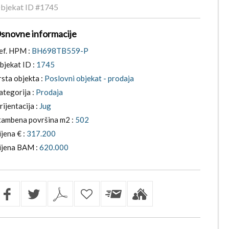
bjekat ID
#1745
snovne informacije
ef. HPM :
BH698TB559-P
bjekat ID :
1745
rsta objekta :
Poslovni objekat - prodaja
ategorija :
Prodaja
rijentacija :
Jug
tambena površina m2 :
502
ijena € :
317.200
ijena BAM :
620.000