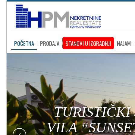
POČETNA
PRODAJA
STANOVI U IZGRADNJI
NAJAM
TURISTIČKI
VILA “SUNSE