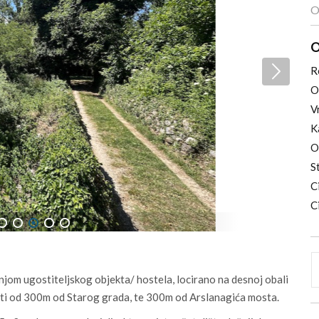
O
O
R
O
V
K
O
S
C
C
5
6
7
8
9
jom ugostiteljskog objekta/ hostela, locirano na desnoj obali
osti od 300m od Starog grada, te 300m od Arslanagića mosta.