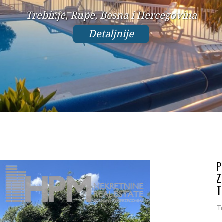
Trebinje, Rupe, Bosna i Hercegovina
Detaljnije
P
Z
T
T