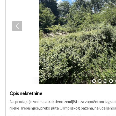
1
2
3
4
Opis nekretnine
Na prodaju je veoma atraktivno zemljište za započetom izgradn
rijeke Trebišnjice, preko puta Olimpijskog bazena, na udaljen