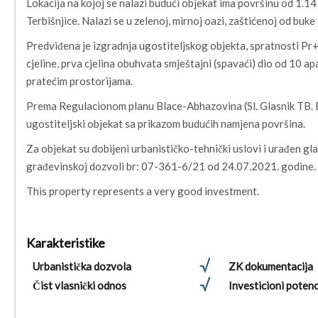
Lokacija na kojoj se nalazi budući objekat ima površinu od 1.14
Terbišnjice. Nalazi se u zelenoj, mirnoj oazi, zaštićenoj od buk
Predviđena je izgradnja ugostiteljskog objekta, spratnosti Pr+
cjeline, prva cjelina obuhvata smještajni (spavaći) dio od 10 ap
pratećim prostorijama.
Prema Regulacionom planu Blace-Abhazovina (Sl. Glasnik TB. Br.
ugostiteljski objekat sa prikazom budućih namjena površina.
Za objekat su dobijeni urbanističko-tehnički uslovi i urađen gl
građevinskoj dozvoli br: 07-361-6/21 od 24.07.2021. godine.
This property represents a very good investment.
Karakteristike
Urbanistička dozvola
ZK dokumentacija
Čist vlasnički odnos
Investicioni potenc