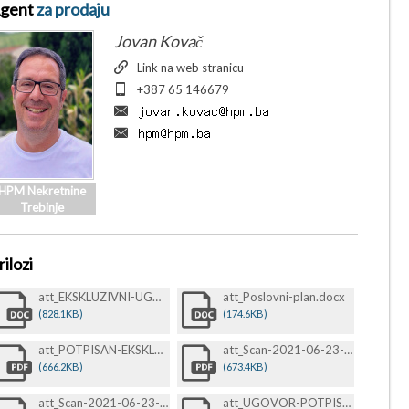
gent
za prodaju
Jovan Kovač
Link na web stranicu
+387 65 146679
HPM Nekretnine
Trebinje
rilozi
att_EKSKLUZIVNI-UGOVOR-O-POSREDOVANJU-PRI-PRODAJI-BEZ-ZAGLAVLJA-POTPIS-I-PEČAT-13.22.23-13.22.23.docx
att_Poslovni-plan.docx
(828.1KB)
(174.6KB)
att_POTPISAN-EKSKLUZIVNI-UGOVOR-O-POSREDOVANJU-PRI-PRODAJI-BEZ-ZAGLAVLJA-POTPIS-I-PEČAT-13.22.23-13.22.23.pdf
att_Scan-2021-06-23-@-11-09-15-Br-0368-1-1-1-.pdf
(666.2KB)
(673.4KB)
att_Scan-2021-06-23-@-11-09-47-Br-0369-1-.pdf
att_UGOVOR-POTPISAN.pdf