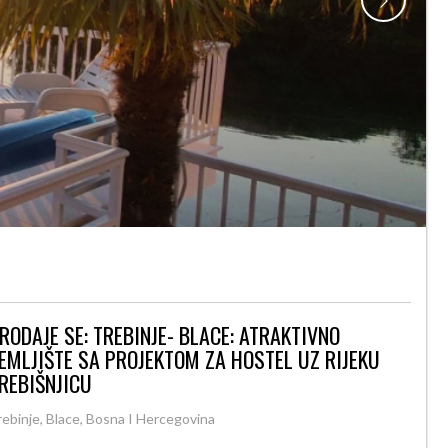
RODAJE SE: TREBINJE- BLACE: ATRAKTIVNO
EMLJIŠTE SA PROJEKTOM ZA HOSTEL UZ RIJEKU
REBIŠNJICU
rebinje, Blace, Bosna I Hercegovina