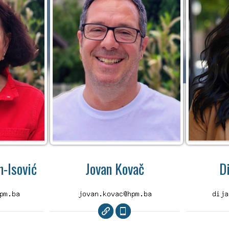
-Isović
Jovan Kovač
D