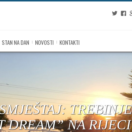
Twitter
Fac
G
STAN NA DAN
NOVOSTI
KONTAKTI
 SMJEŠTAJ: TREBINJ
T DREAM” NA RIJEC