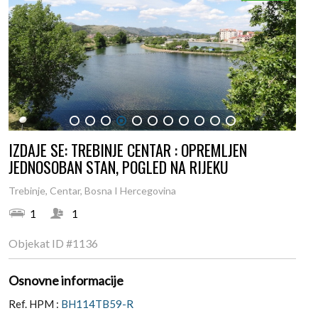
1
2
3
4
5
6
7
8
9
10
11
IZDAJE SE: TREBINJE CENTAR : OPREMLJEN
JEDNOSOBAN STAN, POGLED NA RIJEKU
Trebinje, Centar, Bosna I Hercegovina
1
1
Objekat ID
#1136
Osnovne informacije
Ref. HPM :
BH114TB59-R