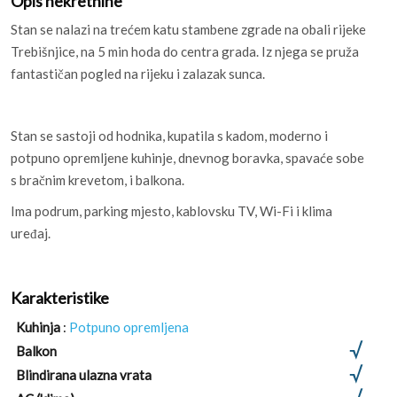
Opis nekretnine
Stan se nalazi na trećem katu stambene zgrade na obali rijeke
Trebišnjice, na 5 min hoda do centra grada. Iz njega se pruža
fantastičan pogled na rijeku i zalazak sunca.
Stan se sastoji od hodnika, kupatila s kadom, moderno i
potpuno opremljene kuhinje, dnevnog boravka, spavaće sobe
s bračnim krevetom, i balkona.
Ima podrum, parking mjesto, kablovsku TV, Wi-Fi i klima
uređaj.
Karakteristike
Kuhinja
:
Potpuno opremljena
Balkon
Blindirana ulazna vrata