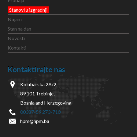
Prodaja
Stanovi u izgradnji
Najam
Stan na dan
Novosti
Kontakti
Kontaktirajte nas
Kolubarska 2A/2,
89 101 Trebinje,
Bosnia and Herzegovina
00387-59 273-710
hpm@hpm.ba