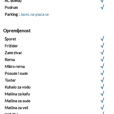
AC (klima)
Podrum
Parking :
Javni, ne plaća se
Opremljenost
Šporet
Frižider
Zamrzivač
Rerna
Mikro rerna
Posuđe i suđe
Toster
Kuhalo za vodu
Mašina za kafu
Mašina za suđe
Mašina za veš