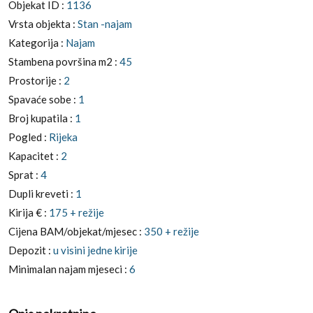
Objekat ID :
1136
Vrsta objekta :
Stan -najam
Kategorija :
Najam
Stambena površina m2 :
45
Prostorije :
2
Spavaće sobe :
1
Broj kupatila :
1
Pogled :
Rijeka
Kapacitet :
2
Sprat :
4
Dupli kreveti :
1
Kirija € :
175 + režije
Cijena BAM/objekat/mjesec :
350 + režije
Depozit :
u visini jedne kirije
Minimalan najam mjeseci :
6