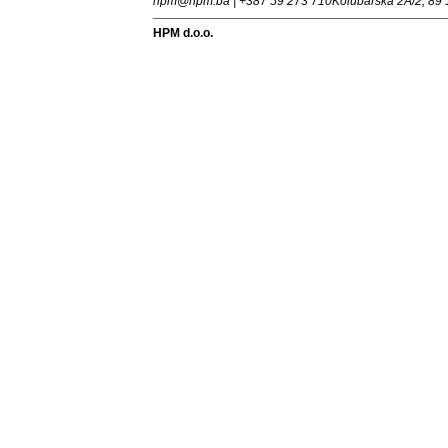
hpm@hpm.ba | +387 59 273 710
Kolubarska 2A/2, 89 
HPM d.o.o.