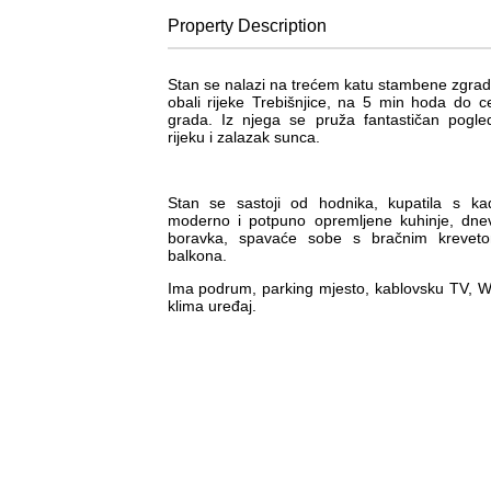
Property
Description
Stan se nalazi na trećem katu stambene zgra
obali rijeke Trebišnjice, na 5 min hoda do c
grada. Iz njega se pruža fantastičan pogl
rijeku i zalazak sunca.
Stan se sastoji od hodnika, kupatila s ka
moderno i potpuno opremljene kuhinje, dne
boravka, spavaće sobe s bračnim kreveto
balkona.
Ima podrum, parking mjesto, kablovsku TV, Wi
klima uređaj.