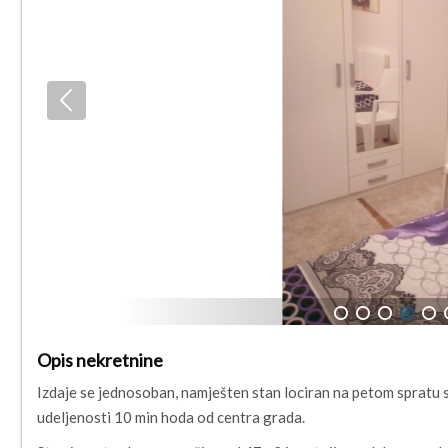
1
2
3
4
5
Opis nekretnine
Izdaje se jednosoban, namješten stan lociran na petom spratu
udeljenosti 10 min hoda od centra grada.