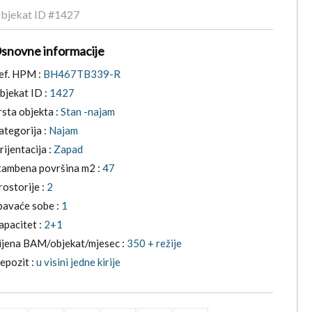
bjekat ID
#1427
snovne informacije
ef. HPM :
BH467TB339-R
bjekat ID :
1427
rsta objekta :
Stan -najam
ategorija :
Najam
rijentacija :
Zapad
tambena površina m2 :
47
rostorije :
2
pavaće sobe :
1
apacitet :
2+1
ijena BAM/objekat/mjesec :
350 + režije
epozit :
u visini jedne kirije