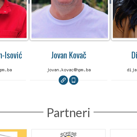
-Isović
Jovan Kovač
D
Partneri