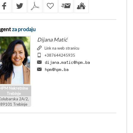
gent
za prodaju
Dijana Matić
Link na web stranicu
+387644245935
HPM Nekretnine
Trebinje
Kolubarska 2A/2,
89101 Trebinje