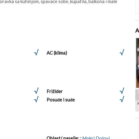
ravka sa kuhinjom, spavaće sobe, kupatila, balkona i male
A
AC (klima)
Frižider
Posuđe i suđe
Oblast/ naselje: :
Mokri Dolovi