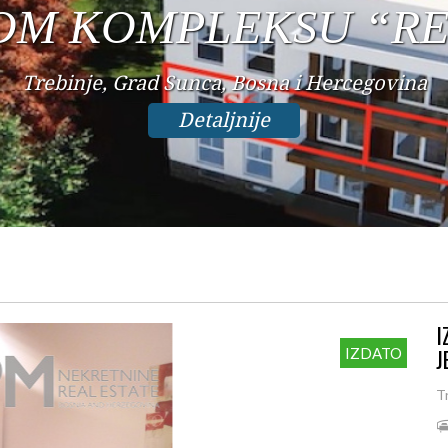
CENTRU
Trebinje, Centar, Bosna i Hercegovina
Detaljnije
I
J
IZDATO
T