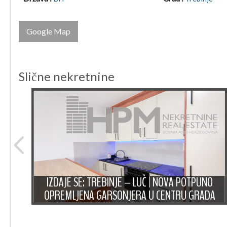
Google Map
Slične nekretnine
UZAN
IZDAJE SE: TREBINJE – LUČ | NOVA POTPUNO
AN
OPREMLJENA GARSONJERA U CENTRU GRADA