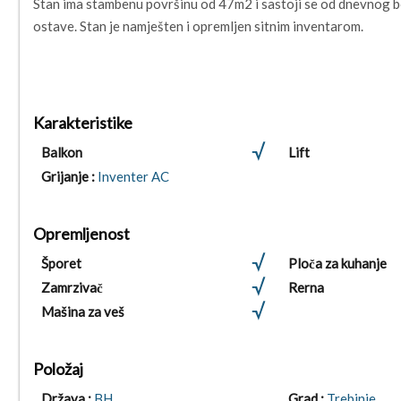
Stan ima stambenu površinu od 47m2 i sastoji se od dnevnog bo
ostave. Stan je namješten i opremljen sitnim inventarom.
Karakteristike
Balkon
Lift
Grijanje :
Inventer AC
Opremljenost
Šporet
Ploča za kuhanje
Zamrzivač
Rerna
Mašina za veš
Položaj
Država :
BH
Grad :
Trebinje