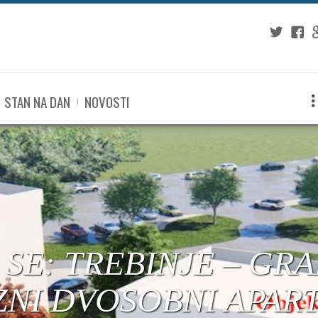
Twitter
Fac
G
STAN NA DAN
NOVOSTI
: TREBINJE – CENTA
TANOVI U IZGRADNJ