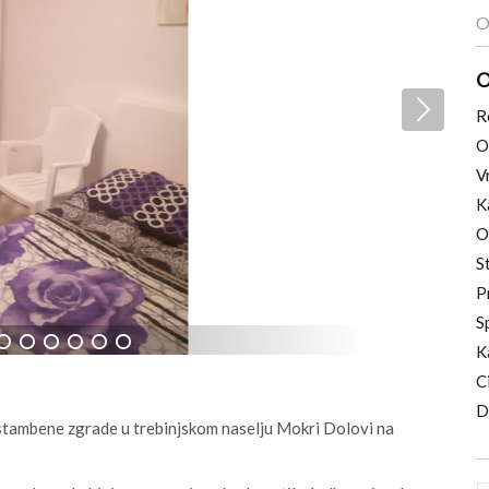
O
O
R
O
V
K
O
S
P
S
K
6
7
8
9
10
11
C
D
 stambene zgrade u trebinjskom naselju Mokri Dolovi na