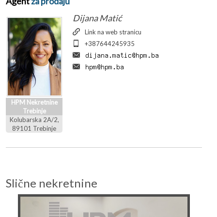
Agent
za prodaju
Dijana Matić
Link na web stranicu
+387644245935
HPM Nekretnine
Trebinje
Kolubarska 2A/2,
89101 Trebinje
Slične nekretnine