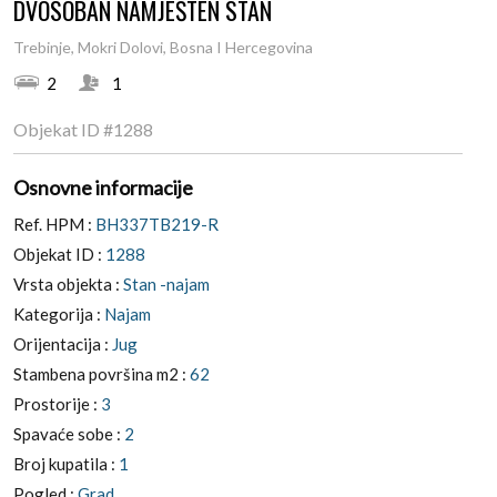
DVOSOBAN NAMJEŠTEN STAN
Trebinje, Mokri Dolovi, Bosna I Hercegovina
2
1
Objekat ID
#1288
Osnovne informacije
Ref. HPM :
BH337TB219-R
Objekat ID :
1288
Vrsta objekta :
Stan -najam
Kategorija :
Najam
Orijentacija :
Jug
Stambena površina m2 :
62
Prostorije :
3
Spavaće sobe :
2
Broj kupatila :
1
Pogled :
Grad