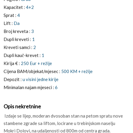
Kapacitet :
4+2
Sprat :
4
Lift :
Da
Broj kreveta :
3
Dupli kreveti :
1
Kreveti samci :
2
Dupli kauč-krevet :
1
Kirija € :
250 Eur + režije
Cijena BAM/objekat/mjesec :
500 KM + režije
Depozit :
u visini jedne kirije
Minimalan najam mjeseci :
6
Opis nekretnine
Izdaje se lijep, moderan dvosoban stan na petom spratu nove
stambene zgrade sa liftom, locirane u trebinjskom naselju
Mokri Dolovi, na udaljenosti od 800m od centra grada.