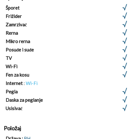
Šporet
Frižider
Zamrzivač
Rerna
Mikro rerna
Posuđe i suđe
TV
Wi-Fi
Fen za kosu
Internet
:
Wi-Fi
Pegla
Daska za peglanje
Usisivač
Položaj
Država :
BH