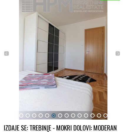
1
2
3
4
5
6
7
8
9
10
11
12
13
14
15
16
IZDAJE SE: TREBINJE - MOKRI DOLOVI: MODERAN