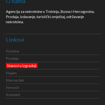
O nama
Agencija za nekretnine u Trebinju, Bosna i Hercegovina.
Prodaja, izdavanje, turistički smještaj, održavanje
nekretnina.
Linkovi
Početna
Prodaja
Stanovi u izgradnji
Najam
Stan na dan
Novosti
Kontakti