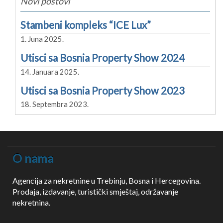
Novi postovi
Stambeni kompleks “ICE Lux”
1. Juna 2025.
Utisci sa Bosnia Property Show 2024
14. Januara 2025.
Utisci sa Bosnia Property Show 2023
18. Septembra 2023.
O nama
Agencija za nekretnine u Trebinju, Bosna i Hercegovina.
Prodaja, izdavanje, turistički smještaj, održavanje
nekretnina.