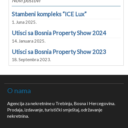
Novi postovi
Stambeni kompleks “ICE Lux”
1. Juna 2025.
Utisci sa Bosnia Property Show 2024
14. Januara 2025.
Utisci sa Bosnia Property Show 2023
18. Septembra 2023.
O nama
Agencija za nekretnine u Trebinju, Bosna i Hercegovina.
Prodaja, izdavanje, turistički smještaj, održavanje
nekretnina.