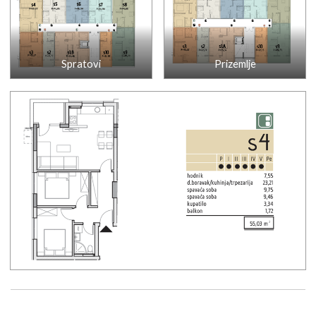
Spratovi
Prizemlje