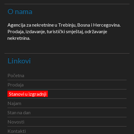
O nama
Agencija za nekretnine u Trebinju, Bosna i Hercegovina.
Prodaja, izdavanje, turistički smještaj, održavanje
nekretnina.
Linkovi
Početna
Prodaja
Stanovi u izgradnji
Najam
Stan na dan
Novosti
Kontakti