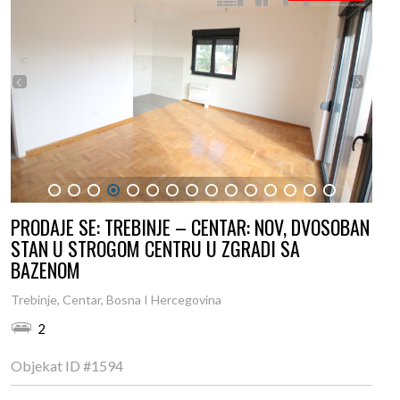
1
2
3
4
5
6
7
8
9
10
11
12
13
14
15
PRODAJE SE: TREBINJE – CENTAR: NOV, DVOSOBAN
STAN U STROGOM CENTRU U ZGRADI SA
BAZENOM
Trebinje, Centar, Bosna I Hercegovina
2
Objekat ID
#1594