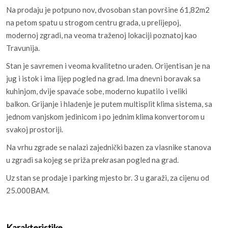
Na prodaju je potpuno nov, dvosoban stan površine 61,82m2
na petom spatu u strogom centru grada, u prelijepoj,
modernoj zgradi, na veoma traženoj lokaciji poznatoj kao
Travunija.
Stan je savremen i veoma kvalitetno urađen. Orijentisan je na
jug i istok i ima lijep pogled na grad. Ima dnevni boravak sa
kuhinjom, dvije spavaće sobe, moderno kupatilo i veliki
balkon. Grijanje i hlađenje je putem multisplit klima sistema, sa
jednom vanjskom jedinicom i po jednim klima konvertorom u
svakoj prostoriji.
Na vrhu zgrade se nalazi zajednički bazen za vlasnike stanova
u zgradi sa kojeg se priža prekrasan pogled na grad.
Uz stan se prodaje i parking mjesto br. 3 u garaži, za cijenu od
25.000BAM.
Karakteristike