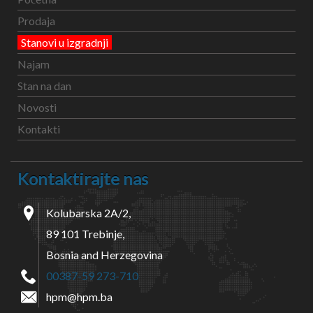
Prodaja
Stanovi u izgradnji
Najam
Stan na dan
Novosti
Kontakti
Kontaktirajte nas
Kolubarska 2A/2,
89 101 Trebinje,
Bosnia and Herzegovina
00387-59 273-710
hpm@hpm.ba