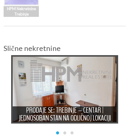
HPM Nekretnine
Trebinje
Slične nekretnine
AN
PRODAJE SE: TREBINJE – CENTAR |
PRO
JEDNOSOBAN STAN NA ODLIČNOJ LOKACIJI
ST