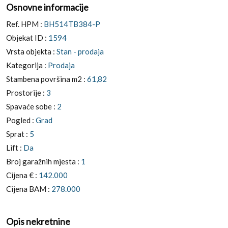
Osnovne informacije
Ref. HPM :
BH514TB384-P
Objekat ID :
1594
Vrsta objekta :
Stan - prodaja
Kategorija :
Prodaja
Stambena površina m2 :
61,82
Prostorije :
3
Spavaće sobe :
2
Pogled :
Grad
Sprat :
5
Lift :
Da
Broj garažnih mjesta :
1
Cijena € :
142.000
Cijena BAM :
278.000
Opis nekretnine