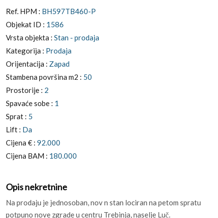
Ref. HPM :
BH597TB460-P
Objekat ID :
1586
Vrsta objekta :
Stan - prodaja
Kategorija :
Prodaja
Orijentacija :
Zapad
Stambena površina m2 :
50
Prostorije :
2
Spavaće sobe :
1
Sprat :
5
Lift :
Da
Cijena € :
92.000
Cijena BAM :
180.000
Opis nekretnine
Na prodaju je jednosoban, nov n stan lociran na petom spratu
potpuno nove zgrade u centru Trebinja, naselje Luč.