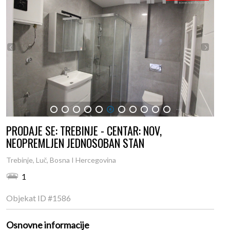
1
2
3
4
5
6
7
8
9
10
11
PRODAJE SE: TREBINJE - CENTAR: NOV,
NEOPREMLJEN JEDNOSOBAN STAN
Trebinje, Luč, Bosna I Hercegovina
1
Objekat ID
#1586
Osnovne informacije