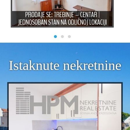
AN
PRODAJE SE: TREBINJE – CENTAR |
PRO
JEDNOSOBAN STAN NA ODLIČNOJ LOKACIJI
ST
Istaknute nekretnine