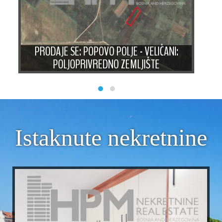
PRODAJE SE: POPOVO POLJE - VELIČANI:
P
POLJOPRIVREDNO ZEMLJIŠTE
Istaknute nekretnine