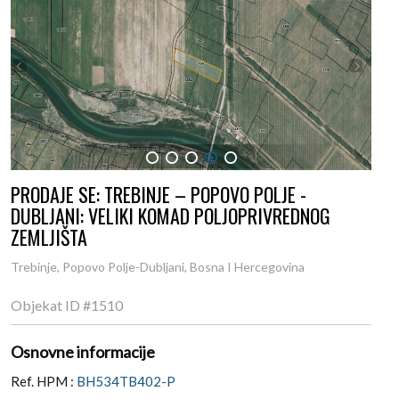
1
2
3
4
5
PRODAJE SE: TREBINJE – POPOVO POLJE -
DUBLJANI: VELIKI KOMAD POLJOPRIVREDNOG
ZEMLJIŠTA
Trebinje, Popovo Polje-Dubljani, Bosna I Hercegovina
Objekat ID
#1510
Osnovne informacije
Ref. HPM :
BH534TB402-P