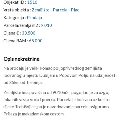
Objekat ID :
1510
Vrsta objekta :
Zemljište - Parcela - Plac
Kategorija :
Prodaja
Parcela/zemlja m2 :
9.010
Cijena € :
33.500
Cijena BAM :
65.000
Opis nekretnine
Na prodaju je veliki komad poljoprivrednog zemljišta
lociranog u mjestu Dubljani u Popovom Polju, na udaljenosti
od 35km od Trebinja.
Zemljište ima površinu od 9010m2 i pogodno je za uzgoj
lokalnih vrsta voća i povrća. Parcela je locirana uz korito
rijeke Trebišnjice, pa je navodnavanje parcele osigurano.
Prilaza je makadamskom cestom.