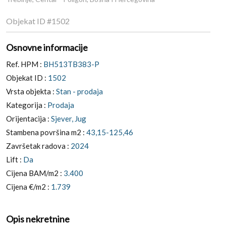
Objekat ID
#1502
Osnovne informacije
Ref. HPM :
BH513TB383-P
Objekat ID :
1502
Vrsta objekta :
Stan - prodaja
Kategorija :
Prodaja
Orijentacija :
Sjever, Jug
Stambena površina m2 :
43,15-125,46
Završetak radova :
2024
Lift :
Da
Cijena BAM/m2 :
3.400
Cijena €/m2 :
1.739
Opis nekretnine