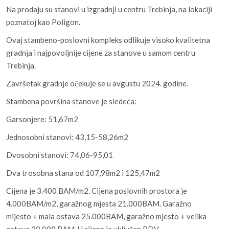
Na prodaju su stanovi u izgradnji u centru Trebinja, na lokaciji
poznatoj kao Poligon.
Ovaj stambeno-poslovni kompleks odlikuje visoko kvalitetna
gradnja i najpovoljnije cijene za stanove u samom centru
Trebinja.
Završetak gradnje očekuje se u avgustu 2024. godine.
Stambena površina stanove je sledeća:
Garsonjere: 51,67m2
Jednosobni stanovi: 43,15-58,26m2
Dvosobni stanovi: 74,06-95,01
Dva trosobna stana od 107,98m2 i 125,47m2
Cijena je 3.400 BAM/m2. Cijena poslovnih prostora je
4.000BAM/m2, garažnog mjesta 21.000BAM. Garažno
mijesto + mala ostava 25.000BAM, garažno mjesto + velika
ostava 30.000 BAM. U cijene je uključen PDV.