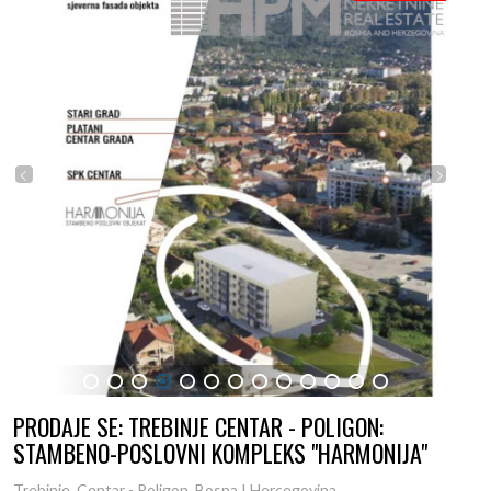
1
2
3
4
5
6
7
8
9
10
11
12
13
PRODAJE SE: TREBINJE CENTAR - POLIGON:
STAMBENO-POSLOVNI KOMPLEKS "HARMONIJA"
Trebinje, Centar - Poligon, Bosna I Hercegovina