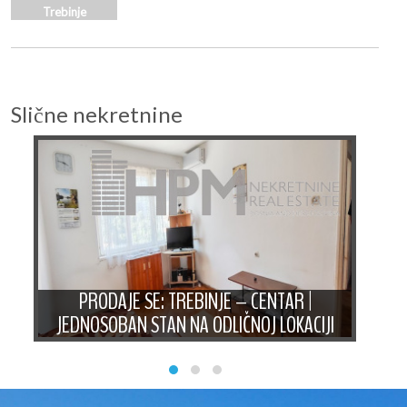
Trebinje
Slične nekretnine
AN
PRODAJE SE: TREBINJE – CENTAR |
PRO
JEDNOSOBAN STAN NA ODLIČNOJ LOKACIJI
ST