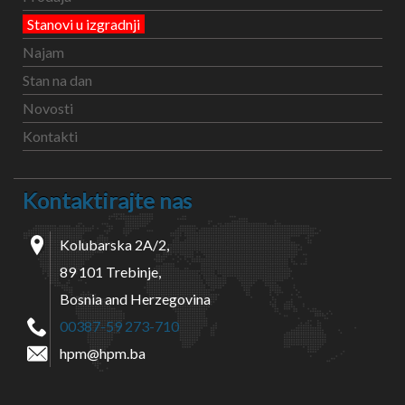
Stanovi u izgradnji
Najam
Stan na dan
Novosti
Kontakti
Kontaktirajte nas
Kolubarska 2A/2,
89 101 Trebinje,
Bosnia and Herzegovina
00387-59 273-710
hpm@hpm.ba