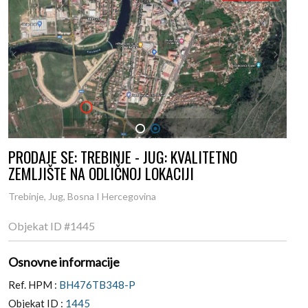
1
2
PRODAJE SE: TREBINJE - JUG: KVALITETNO
ZEMLJIŠTE NA ODLIČNOJ LOKACIJI
Trebinje, Jug, Bosna I Hercegovina
Objekat ID
#1445
Osnovne informacije
Ref. HPM :
BH476TB348-P
Objekat ID :
1445