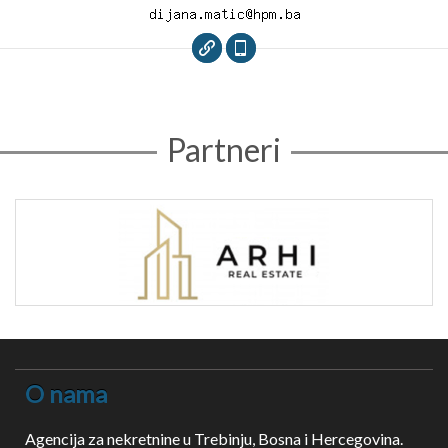
Partneri
O nama
Agencija za nekretnine u Trebinju, Bosna i Hercegovina.