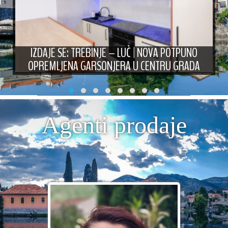
IZDAJE SE: TREBINJE – LUČ | NOVA POTPUNO
OPREMLJENA GARSONJERA U CENTRU GRADA
Agenti prodaje