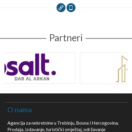
Partneri
O nama
Agencija za nekretnine u Trebinju, Bosna i Hercegovina.
Prodaja, izdavanje, turistički smještaj, održavanje