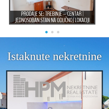
AN
PRODAJE SE: TREBINJE – CENTAR |
PRO
JEDNOSOBAN STAN NA ODLIČNOJ LOKACIJI
ST
Istaknute nekretnine