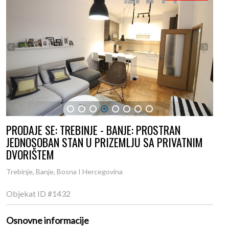
1
2
3
4
5
6
7
8
PRODAJE SE: TREBINJE - BANJE: PROSTRAN
JEDNOSOBAN STAN U PRIZEMLJU SA PRIVATNIM
DVORIŠTEM
Trebinje, Banje, Bosna I Hercegovina
Objekat ID
#1432
Osnovne informacije