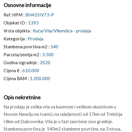
Osnovne informacije
Ref. HPM :
BH435IV73-P
Objekat ID :
1393
Vrsta objekta :
Kuća/Vila/Vikendica - prodaja
Kategorija :
Prodaja
Stambena površina m2 :
540
Parcela/zemlja m2 :
3.500
Godina izgradnje :
2020
Cijena € :
610.000
Cijena BAM :
1.200.000
Opis nekretnine
Na prodaju je velika vila sa bazenom i velikom okućnicom u
Novom Naselju na Ivanici, na udaljenosti od 17km od Trebinja
i 8km od Dubrovnika. Vila je u fazi završene sive gradnje.
Stambena površina je 540m2 stambene površine, na 3 nivoa,