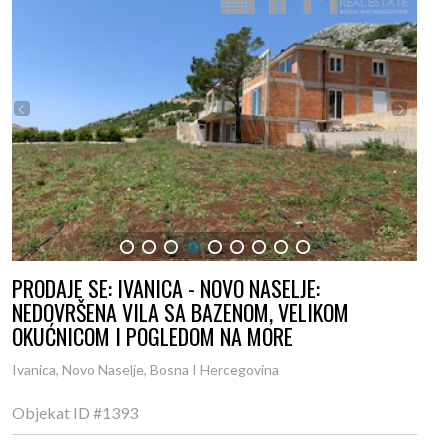
1
2
3
4
5
6
7
8
9
PRODAJE SE: IVANICA - NOVO NASELJE:
NEDOVRŠENA VILA SA BAZENOM, VELIKOM
OKUĆNICOM I POGLEDOM NA MORE
Ivanica, Novo Naselje, Bosna I Hercegovina
Objekat ID
#1393