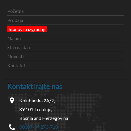
Početna
Prodaja
Stanovi u izgradnji
Najam
Stan na dan
Novosti
Kontakti
Kontaktirajte nas
Kolubarska 2A/2,
89 101 Trebinje,
Bosnia and Herzegovina
00387-59 273-710