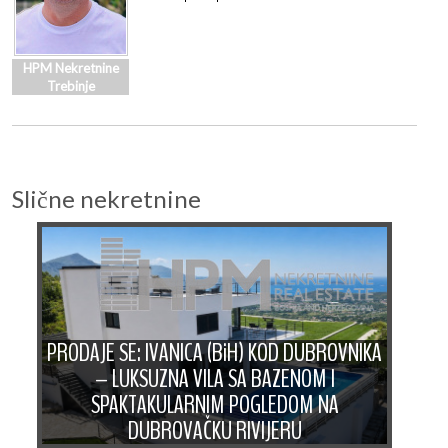
HPM Nekretnine
Trebinje
Slične nekretnine
PRODAJE SE: IVANICA (BiH) KOD DUBROVNIKA
– LUKSUZNA VILA SA BAZENOM I
A:
SPAKTAKULARNIM POGLEDOM NA
P
DUBROVAČKU RIVIJERU