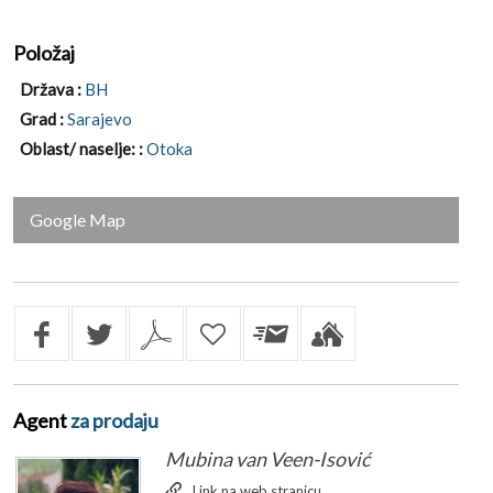
Položaj
Država :
BH
Grad :
Sarajevo
Oblast/ naselje: :
Otoka
Google Map
Agent
za prodaju
Mubina van Veen-Isović
Link na web stranicu