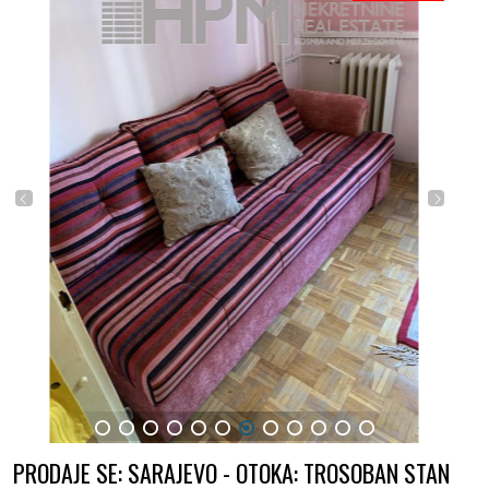
1
2
3
4
5
6
7
8
9
10
11
12
PRODAJE SE: SARAJEVO - OTOKA: TROSOBAN STAN