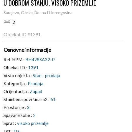
U DOBROM STANJU, VISOKO PRIZEMLJE
Sarajevo, Otoka, Bosna I Hercegovina
2
Objekat ID
#1391
Osnovne informacije
Ref. HPM :
BH428SA32-P
Objekat ID :
1391
Vrsta objekta :
Stan - prodaja
Kategorija :
Prodaja
Orijentacija :
Zapad
Stambena površina m2 :
61
Prostorije :
3
Spavaće sobe :
2
Sprat :
visoko prizemlje
Lift :
Da