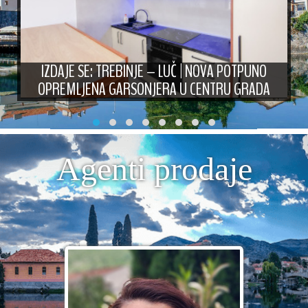
IZDAJE SE: TREBINJE – LUČ | NOVA POTPUNO
OPREMLJENA GARSONJERA U CENTRU GRADA
Agenti prodaje