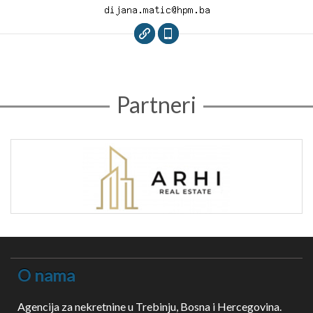
Partneri
O nama
Agencija za nekretnine u Trebinju, Bosna i Hercegovina.