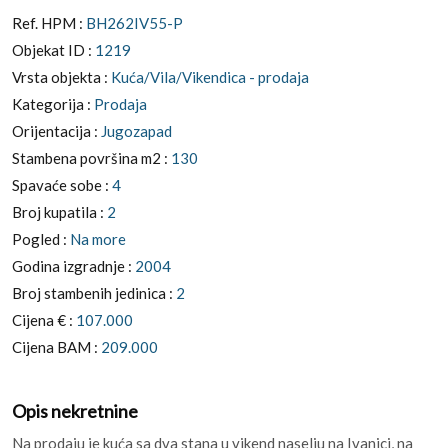
Ref. HPM :
BH262IV55-P
Objekat ID :
1219
Vrsta objekta :
Kuća/Vila/Vikendica - prodaja
Kategorija :
Prodaja
Orijentacija :
Jugozapad
Stambena površina m2 :
130
Spavaće sobe :
4
Broj kupatila :
2
Pogled :
Na more
Godina izgradnje :
2004
Broj stambenih jedinica :
2
Cijena € :
107.000
Cijena BAM :
209.000
Opis nekretnine
Na prodaju je kuća sa dva stana u vikend naselju na Ivanici, na