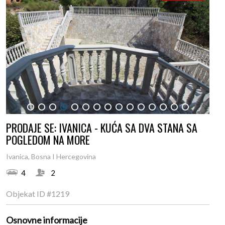
1
2
3
4
5
6
7
8
9
10
11
12
13
14
15
PRODAJE SE: IVANICA - KUĆA SA DVA STANA SA
POGLEDOM NA MORE
Ivanica, Bosna I Hercegovina
4
2
Objekat ID
#1219
Osnovne informacije