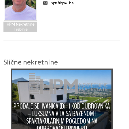
HPM Nekretnine
Trebinje
Slične nekretnine
PRODAJE SE: IVANICA (BiH) KOD DUBROVNIKA
– LUKSUZNA VILA SA BAZENOM I
A:
SPAKTAKULARNIM POGLEDOM NA
P
DUBROVAČKU RIVIJERU