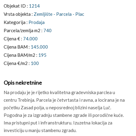
Objekat ID :
1214
Vrsta objekta :
Zemljište - Parcela - Plac
Kategorija :
Prodaja
Parcela/zemlja m2 :
740
Cijena € :
74.000
Cijena BAM :
145.000
Cijena BAM/m2 :
195
Cijena €/m2 :
100
Opis nekretnine
Na prodaju je je rijetko kvalitetna građevniska parclea u
centru Trebinja. Parcela je četvrtasta i ravna, a locirana je na
početku Zasad polja, u neposrednoj blizini naselja Luč.
Pogodna je za izgradnju stambene zgrade ili porodične kuće.
Ima pristupni put i infranstrukturu. Izuzetna lokacija za
investiciju u manju stambenu zgradu.