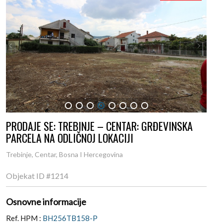
1
2
3
4
5
6
7
8
PRODAJE SE: TREBINJE – CENTAR: GRĐEVINSKA
PARCELA NA ODLIČNOJ LOKACIJI
Trebinje, Centar, Bosna I Hercegovina
Objekat ID
#1214
Osnovne informacije
Ref. HPM :
BH256TB158-P