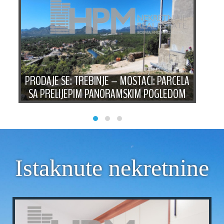
A
PRODAJE SE: TREBINJE – MOSTAĆI: PARCELA
PR
SA PRELIJEPIM PANORAMSKIM POGLEDOM
Istaknute nekretnine