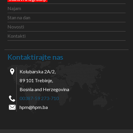
Najam
Stan na dan
Novosti
Kontakti
Kontaktirajte nas
Kolubarska 2A/2,
89 101 Trebinje,
Bosnia and Herzegovina
00387-59 273-710
hpm@hpm.ba