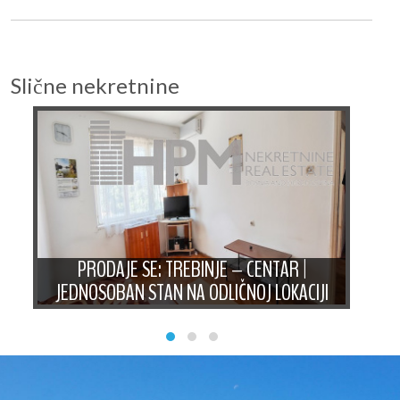
Slične nekretnine
AN
PRODAJE SE: TREBINJE – CENTAR |
PRO
JEDNOSOBAN STAN NA ODLIČNOJ LOKACIJI
ST