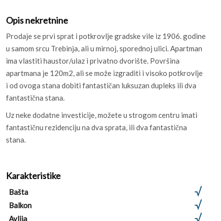
Opis nekretnine
Prodaje se prvi sprat i potkrovlje gradske vile iz 1906. godine
u samom srcu Trebinja, ali u mirnoj, sporednoj ulici. Apartman
ima vlastiti haustor/ulaz i privatno dvorište. Površina
apartmana je 120m2, ali se može izgraditi i visoko potkrovlje
i od ovoga stana dobiti fantastičan luksuzan dupleks ili dva
fantastična stana.
Uz neke dodatne investicije, možete u strogom centru imati
fantastičnu rezidenciju na dva sprata, ili dva fantastična
stana.
Karakteristike
Bašta
Balkon
Avlija