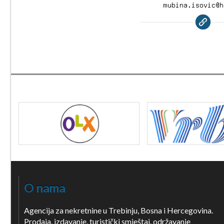
O nama
Agencija za nekretnine u Trebinju, Bosna i Hercegovina.
Prodaja, izdavanje, turistički smještaj, održavanje