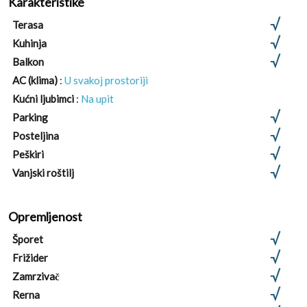
Karakteristike
Terasa
Kuhinja
Balkon
AC (klima)
:
U svakoj prostoriji
Kućni ljubimci
:
Na upit
Parking
Posteljina
Peškiri
Vanjski roštilj
Opremljenost
Šporet
Frižider
Zamrzivač
Rerna