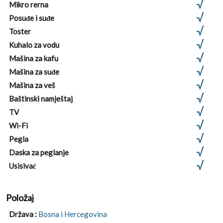
Mikro rerna
Posuđe i suđe
Toster
Kuhalo za vodu
Mašina za kafu
Mašina za suđe
Mašina za veš
Baštinski namještaj
TV
Wi-Fi
Pegla
Daska za peglanje
Usisivač
Položaj
Država :
Bosna i Hercegovina