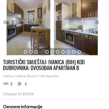
1
2
3
4
5
6
7
8
9
10
11
TURISTIČKI SMJEŠTAJ: IVANICA (BIH) KOD
DUBROVNIKA: DVOSOBAN APARTMAN B
Ivanica, Ivanica, Bosna I Hercegovina
2
1
Objekat ID
#1099
Osnovne informacije