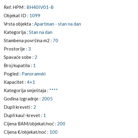
Ref. HPM :
BH40IV01-B
Objekat ID :
1099
Vrsta objekta :
Apartman - stan na dan
Kategorija :
Stan na dan
Stambena površina m2 :
70
Prostorije :
3
Spavaće sobe :
2
Broj kupatila :
1
Pogled :
Panoramski
Kapacitet :
4+1
Kategorija smještaja :
****
Godina izgradnje :
2005
Dupli kreveti :
2
Dupli kauč-krevet :
1
Cijena BAM/objekat/noć :
200
Cijena €/objekat/noć :
100