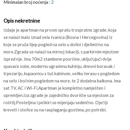
Minimalan broj noćenja :
2
Opis nekretnine
Izdaje je apartman na prvom spratu trospratne zgrade, koja
se nalazi malo iznad sela Ivanica (Bosna i Hercegovina) iz
koje se pruža lijep pogled na selo u dolini i djelimično na
more.Zgrada se nalazi na mirnoj lokaciji, s parkirnim mjestom
ispred nje. Ima 70m2 stambene površine, uključujući dvije
spavaće sobe, modernu ugrađenu kuhinju, dnevni boravak /
trpezariju, kupaonicu s tuš kabinom, veliku terasu s pogledom
na selo i bočnim pogledom na more, te 2 dodatna balkona. Ima
sat TV, AC i Wi-Fi.Apartman je kompletno namješten i
opremljen.Iza zgrade je zajedničko dvorište sa mjestom za
roštilj.Posteljina i peškiri se mijenjaju sedmično. Dječiji
kreveti i stolice su na rasplaganju gostima, po potrebi.