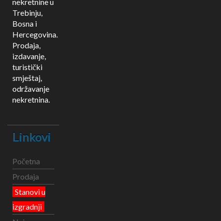
nekretnine u
Trebinju,
Bosna i
Hercegovina.
Prodaja,
izdavanje,
turistički
smještaj,
održavanje
nekretnina.
Linkovi
Početna
Prodaja
Stanovi u
izgradnji