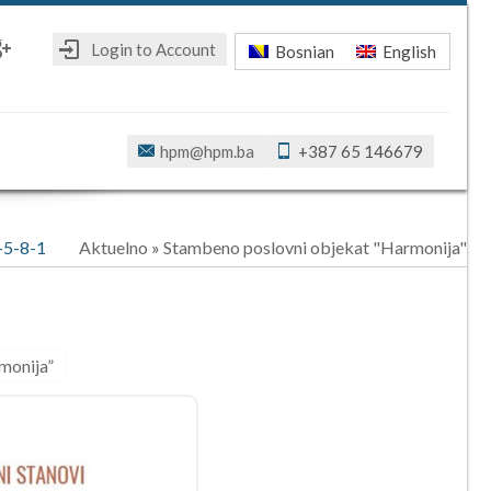
Login to Account
Bosnian
English
ebook
oogle+
hpm@hpm.ba
+387 65 146679
-5-8-1
Aktuelno
»
Stambeno poslovni objekat "Harmonija"
monija”