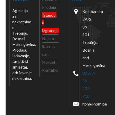
Prodaja
Agencija
Kolubarska
Stanovi
za
2A/2,
nekretnine
u
89
u
izgradnji
Trebinju,
101
Najam
Bosna i
Trebinje,
Hercegovina.
Stan na
Prodaja,
Bosnia
dan
izdavanje,
and
turistički
Novosti
Herzegovina
smještaj,
Kontakti
održavanje
00387-
nekretnina.
59
273-
710
hpm@hpm.ba