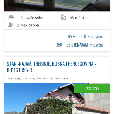
1
Spavaće sobe
45
m2 stana
2
Max osoba
175 + režije (€ - mjesečno)
350 + režije (KM/BAM -mjesečno)
STAN -NAJAM, TREBINJE, BOSNA I HERCEGOVINA -
BH116TB55-R
Trebinje, Gradina, Bosna i Hercegovina
IZDATO