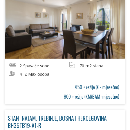
2
Spavaće sobe
70
m2 stana
4+2
Max osoba
450 + režije (€ - mjesečno)
800 + režije (KM/BAM -mjesečno)
STAN -NAJAM, TREBINJE, BOSNA I HERCEGOVINA -
BH35TB19-A1-R