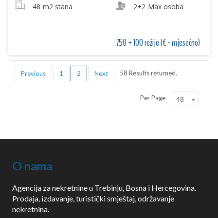
48
m2 stana
2+2
Max osoba
750 + 100 režije (€ - mjesečno)
58 Results returned.
Previous
1
2
Next
Per Page
48
O nama
Agencija za nekretnine u Trebinju, Bosna i Hercegovina.
Prodaja, izdavanje, turistički smještaj, održavanje
nekretnina.