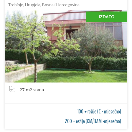
Trebinje, Hrupjela, Bosna i Hercegovina
IZDATO
27
m2 stana
100 + režije (€ - mjesečno)
200 + režije (KM/BAM -mjesečno)