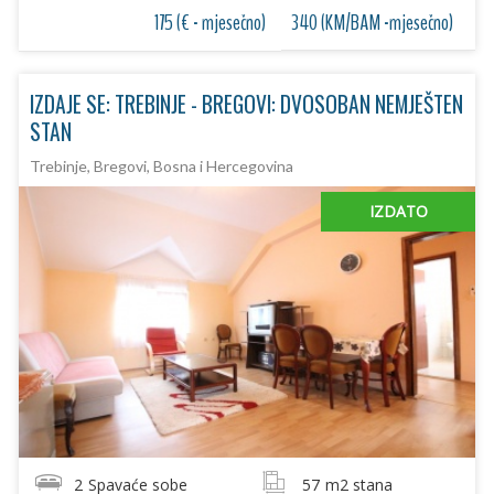
175 (€ - mjesečno)
340 (KM/BAM -mjesečno)
IZDAJE SE: TREBINJE - BREGOVI: DVOSOBAN NEMJEŠTEN
STAN
Trebinje, Bregovi, Bosna i Hercegovina
IZDATO
2
Spavaće sobe
57
m2 stana