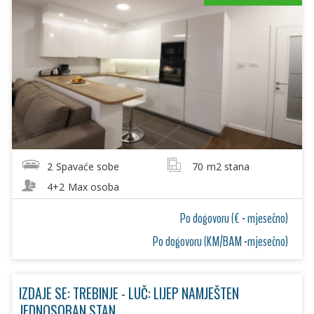
2
Spavaće sobe
70
m2 stana
4+2
Max osoba
Po dogovoru (€ - mjesečno)
Po dogovoru (KM/BAM -mjesečno)
IZDAJE SE: TREBINJE - LUČ: LIJEP NAMJEŠTEN
JEDNOSOBAN STAN