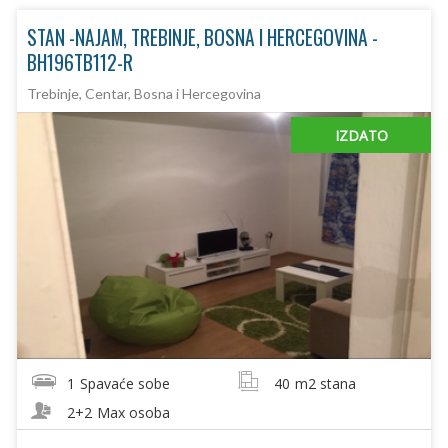
STAN -NAJAM, TREBINJE, BOSNA I HERCEGOVINA -
BH196TB112-R
Trebinje, Centar, Bosna i Hercegovina
IZDATO
1
Spavaće sobe
40
m2 stana
2+2
Max osoba