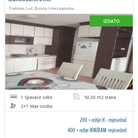
Trebinje, Luč, Bosna i Hercegovina
IZDATO
1
Spavaće sobe
50,50
m2 stana
2+1
Max osoba
200 + režije (€ - mjesečno)
400 + režije (KM/BAM -mjesečno)