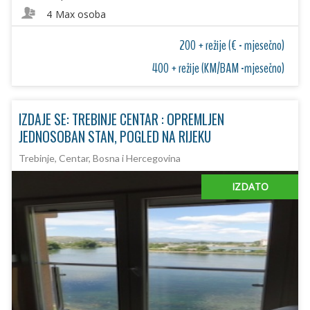
4
Max osoba
200 + režije (€ - mjesečno)
400 + režije (KM/BAM -mjesečno)
IZDAJE SE: TREBINJE CENTAR : OPREMLJEN
JEDNOSOBAN STAN, POGLED NA RIJEKU
Trebinje, Centar, Bosna i Hercegovina
IZDATO