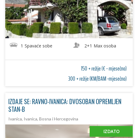
1
Spavaće sobe
2+1
Max osoba
150 + režije (€ - mjesečno)
300 + režije (KM/BAM -mjesečno)
IZDAJE SE: RAVNO-IVANICA: DVOSOBAN OPREMLJEN
STAN-B
Ivanica, Ivanica, Bosna i Hercegovina
IZDATO