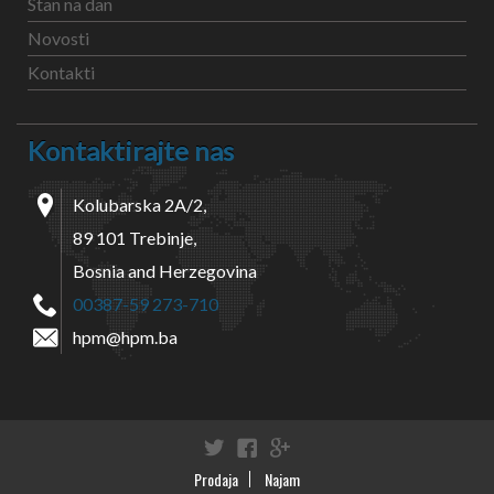
Stan na dan
Novosti
Kontakti
Kontaktirajte nas
Kolubarska 2A/2,
89 101 Trebinje,
Bosnia and Herzegovina
00387-59 273-710
hpm@hpm.ba
Twitter
Facebook
Google+
Prodaja
Najam