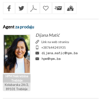
Agent
za prodaju
Dijana Matić
Link na web stranicu
+387644245935
HPM Nekretnine
Trebinje
Kolubarska 2A/2,
89101 Trebinje