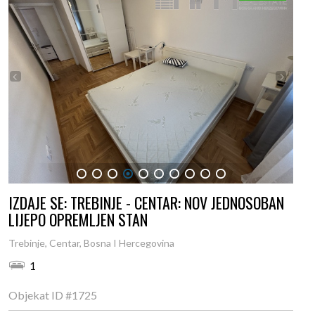
1
2
3
4
5
6
7
8
9
10
IZDAJE SE: TREBINJE - CENTAR: NOV JEDNOSOBAN
LIJEPO OPREMLJEN STAN
Trebinje, Centar, Bosna I Hercegovina
1
Objekat ID
#1725