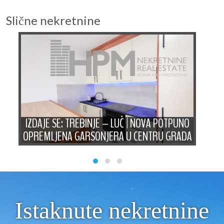
Slične nekretnine
I
IZDAJE SE: TREBINJE – LUČ | NOVA POTPUNO
JE
OPREMLJENA GARSONJERA U CENTRU GRADA
Istaknute nekretnine