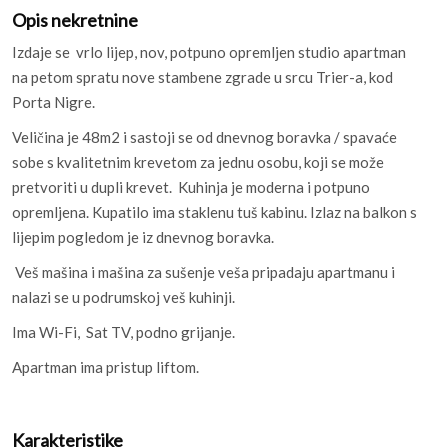
Opis nekretnine
Izdaje se vrlo lijep, nov, potpuno opremljen studio apartman
na petom spratu nove stambene zgrade u srcu Trier-a, kod
Porta Nigre.
Veličina je 48m2 i sastoji se od dnevnog boravka / spavaće
sobe s kvalitetnim krevetom za jednu osobu, koji se može
pretvoriti u dupli krevet. Kuhinja je moderna i potpuno
opremljena. Kupatilo ima staklenu tuš kabinu. Izlaz na balkon s
lijepim pogledom je iz dnevnog boravka.
Veš mašina i mašina za sušenje veša pripadaju apartmanu i
nalazi se u podrumskoj veš kuhinji.
Ima Wi-Fi, Sat TV, podno grijanje.
Apartman ima pristup liftom.
Karakteristike