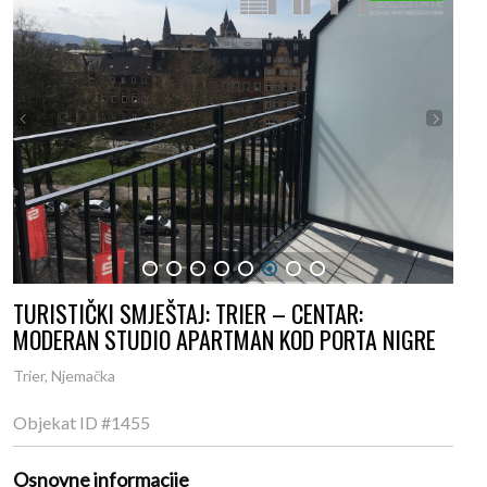
1
2
3
4
5
6
7
8
TURISTIČKI SMJEŠTAJ: TRIER – CENTAR:
MODERAN STUDIO APARTMAN KOD PORTA NIGRE
Trier, Njemačka
Objekat ID
#1455
Osnovne informacije