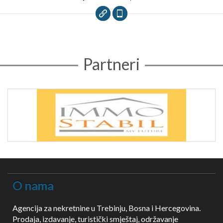
Partneri
O nama
Agencija za nekretnine u Trebinju, Bosna i Hercegovina.
Prodaja, izdavanje, turistički smještaj, održavanje