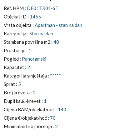
Ref. HPM :
DE01TR01-ST
Objekat ID :
1455
Vrsta objekta :
Apartman - stan na dan
Kategorija :
Stan na dan
Stambena površina m2 :
48
Prostorije :
1
Pogled :
Panoramski
Kapacitet :
2
Kategorija smještaja :
*****
Sprat :
5
Broj kreveta :
2
Dupli kauč-krevet :
1
Cijena BAM/objekat/noć :
140
Cijena €/objekat/noć :
70
Minimalan broj noćenja :
2