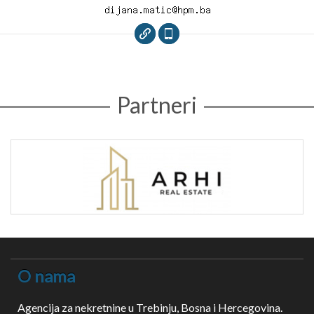
Partneri
O nama
Agencija za nekretnine u Trebinju, Bosna i Hercegovina.