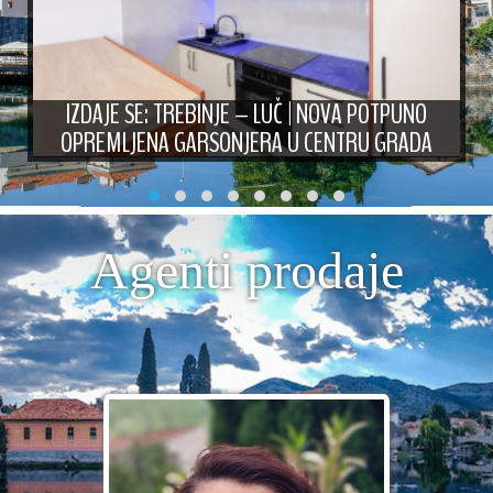
IZDAJE SE: TREBINJE – LUČ | NOVA POTPUNO
OPREMLJENA GARSONJERA U CENTRU GRADA
Agenti prodaje