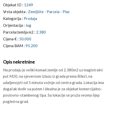
Objekat ID :
1249
Vrsta objekta :
Zemljište - Parcela - Plac
Kategorija :
Prodaja
Orijentacija :
Jug
Parcela/zemlja m2 :
2.380
Cijena € :
50.000
Cijena BAM :
95.200
Opis nekretnine
Na prodaju je veliki komad zemlje od 2.380m2 uz magistralni
put M20, na sjevernom izlazu iz grada prema Bileći, na
udaljenojsti od 5 minuta vožnje od centra grada. Lokacija ima
dugačak dodir sa putem i idealna je za objekat komercijalno-
poslovno-stambenog tipa. Sa lokacije se pruža veoma lijep
pogled na grad.