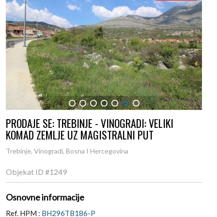
1
2
3
4
5
6
7
PRODAJE SE: TREBINJE - VINOGRADI: VELIKI
KOMAD ZEMLJE UZ MAGISTRALNI PUT
Trebinje, Vinogradi, Bosna I Hercegovina
Objekat ID
#1249
Osnovne informacije
Ref. HPM :
BH296TB186-P