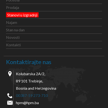
Prodaja
Stanovi u izgradnji
Najam
Stan na dan
Novosti
Kontakti
Kontaktirajte nas
Kolubarska 2A/2,
89 101 Trebinje,
Bosnia and Herzegovina
00387-59 273-710
hpm@hpm.ba