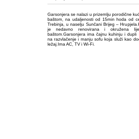
Garsonjera se nalazi u prizemlju porodične ku
baštom, na udaljenosti od 15min hoda od c
Trebinja, u naselju Sunčani Brijeg – Hrupjela
je nedavno renovirana i okružena lij
baštom.Garsonjera ima čajnu kuhinju i dupli
na razvlačenje i manju sofu koja služi kao do
ležaj.Ima AC, TV i Wi-Fi.