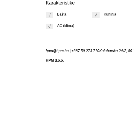
Karakteristike
Bašta
Kuhinja
AC (klima)
hpm@hpm.ba | +387 59 273 710
Kolubarska 2A/2, 89 
HPM d.o.o.