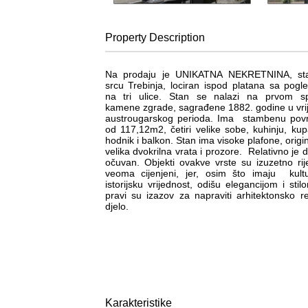
Property
Description
Na prodaju je UNIKATNA NEKRETNINA, st
srcu Trebinja, lociran ispod platana sa pog
na tri ulice. Stan se nalazi na prvom sp
kamene zgrade, sagrađene 1882. godine u vr
austrougarskog perioda. Ima stambenu povr
od 117,12m2, četiri velike sobe, kuhinju, kupa
hodnik i balkon. Stan ima visoke plafone, origi
velika dvokrilna vrata i prozore. Relativno je 
očuvan. Objekti ovakve vrste su izuzetno rije
veoma cijenjeni, jer, osim što imaju kult
istorijsku vrijednost, odišu elegancijom i stil
pravi su izazov za napraviti arhitektonsko 
djelo.
Karakteristike