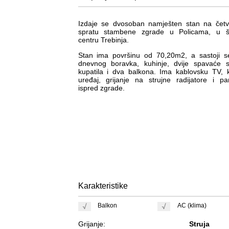
Izdaje se dvosoban namješten stan na četv
spratu stambene zgrade u Policama, u š
centru Trebinja.
Stan ima površinu od 70,20m2, a sastoji s
dnevnog boravka, kuhinje, dvije spavaće s
kupatila i dva balkona. Ima kablovsku TV, 
uređaj, grijanje na strujne radijatore i pa
ispred zgrade.
Karakteristike
Balkon
AC (klima)
Grijanje:
Struja