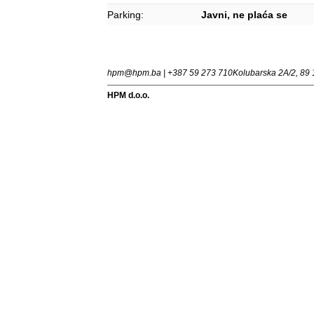
Parking:
Javni, ne plaća se
hpm@hpm.ba | +387 59 273 710
Kolubarska 2A/2, 89 
HPM d.o.o.