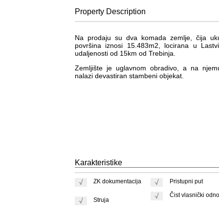
Property
Description
Na prodaju su dva komada zemlje, čija uk
površina iznosi 15.483m2, locirana u Lastv
udaljenosti od 15km od Trebinja.
Zemljište je uglavnom obradivo, a na njem
nalazi devastiran stambeni objekat.
Karakteristike
ZK dokumentacija
Pristupni put
Čist vlasnički odn
Struja