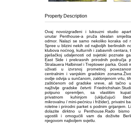
Property
Description
Ovaj novoizgrađeni i luksuzni studio apar
unutar Penthouse-a pruža idealan smješta
odmor. Nalazi se samo nekoliko koraka od r
Spree u blizini nekih od najboljih berlinskih n
klubova noćnog, kulturnih i zabavnih centara, 
pješačkoj udaljenosti od svjetski poznate gal
East Side i prekrasnih prirodnih područja 
Stralauera Halbinsel i Treptower parka. Gosti
uživati u izvrsnoj prometnoj povezanos
centralnim i vanjskim gradskim zonama.Živ
ovdje odvija u sunčanom, zaklonjenom vrtu, ti
zaštićenom od gradske vreve, ali tačno u
najživlje gradske četvrti Friedrichshain.Stud
potpuno opremljen, sa vlastitim kupati
privatnom kuhinjom (uključujući štedn
mikrovalnu / mini-pećnicu i frižider), privatni ba
roletne i prirodni parket s podnim grijanjem. L
dolazite dirktno u Penthouse.Rado bismo
ugostili i omogućili vam da doživite Berl
njegovom najboljem svjetlu.