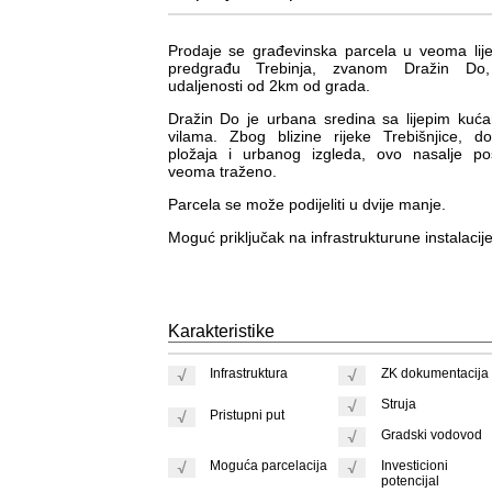
Prodaje se građevinska parcela u veoma li
predgrađu Trebinja, zvanom Dražin Do
udaljenosti od 2km od grada.
Dražin Do je urbana sredina sa lijepim kuć
vilama. Zbog blizine rijeke Trebišnjice, d
pložaja i urbanog izgleda, ovo nasalje po
veoma traženo.
Parcela se može podijeliti u dvije manje.
Moguć priključak na infrastrukturune instalacije
Karakteristike
Infrastruktura
ZK dokumentacija
Struja
Pristupni put
Gradski vodovod
Moguća parcelacija
Investicioni
potencijal